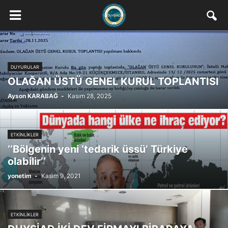
DUYURULAR
OLAĞAN ÜSTÜ GENEL KURUL TOPLANTISI
Ayson KARABAĞ
-
Kasım 28, 2025
ETKINLIKLER
‘’Bölgenin yeni ‘tedarik üssü’ Türkiye
olabilir’’
yonetim
-
Kasım 9, 2021
ETKINLIKLER