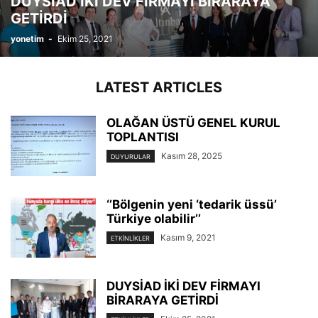
DUYSİAD İKİ DEV FİRMAYI BİRARAYA
GETİRDİ
yonetim
-
Ekim 25, 2021
LATEST ARTICLES
OLAĞAN ÜSTÜ GENEL KURUL
TOPLANTISI
Kasım 28, 2025
DUYURULAR
‘’Bölgenin yeni ‘tedarik üssü’
Türkiye olabilir’’
Kasım 9, 2021
ETKINLIKLER
DUYSİAD İKİ DEV FİRMAYI
BİRARAYA GETİRDİ