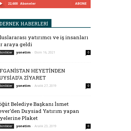
22,600
Aboneler
ABONE
DERNEK HABERLERİ
luslararası yatırımcı ve iş insanları
ir araya geldi
yonetim
-
Ekim 16, 2021
tkinlikler
0
FGANİSTAN HEYETİNDEN
UYSİAD’A ZİYARET
yonetim
-
Aralık 27, 2019
tkinlikler
0
öğüt Belediye Başkanı İsmet
ever’den Duysiad Yatırım yapan
yelerine Plaket
yonetim
-
Aralık 23, 2019
tkinlikler
0