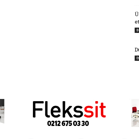
Ü
e
B
D
E