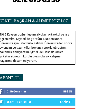
GENEL BAŞKAN & AHMET KIZILÖZ
1965 Kayseri doğumluyum, ilkokul, ortaokul ve lise
öğrenimimi Kayseri’de gördüm. Liseden sonra
Üniversite için İstanbul’a geldim. Üniversiteden sonra
evlendim ve uzun yıllar boyunca sporla uğraştım,
hakemlik dahi yaptım. Şimdi ide Flekssit Office
şirketin Yönetim kurulu üyesi olarak çalışma
hayatıma devam ediyorum.
ABONE OL
0
Beğenenler
BEĞEN
65,541
Takipçiler
TAKIP ET