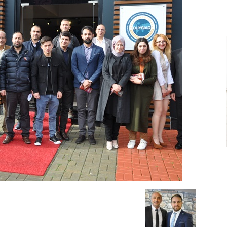
Ve
Sanayi
İş