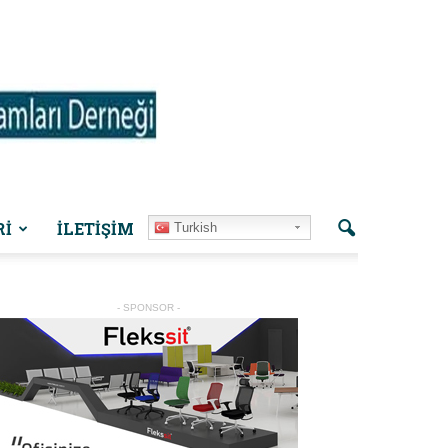
Rİ
İLETIŞIM
Turkish
- SPONSOR -