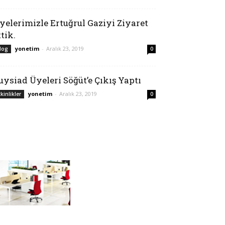
yelerimizle Ertuğrul Gaziyi Ziyaret
ttik.
yonetim
-
Aralık 23, 2019
log
0
uysiad Üyeleri Söğüt’e Çıkış Yaptı
yonetim
-
Aralık 23, 2019
tkinlikler
0