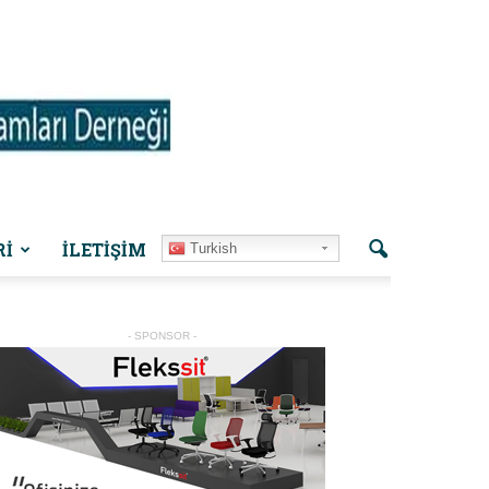
Rİ
İLETIŞIM
Turkish
- SPONSOR -