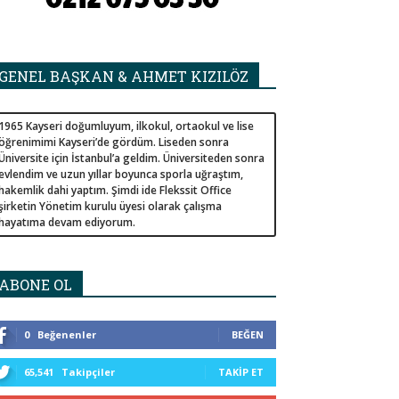
GENEL BAŞKAN & AHMET KIZILÖZ
1965 Kayseri doğumluyum, ilkokul, ortaokul ve lise
öğrenimimi Kayseri’de gördüm. Liseden sonra
Üniversite için İstanbul’a geldim. Üniversiteden sonra
evlendim ve uzun yıllar boyunca sporla uğraştım,
hakemlik dahi yaptım. Şimdi ide Flekssit Office
şirketin Yönetim kurulu üyesi olarak çalışma
hayatıma devam ediyorum.
ABONE OL
0
Beğenenler
BEĞEN
65,541
Takipçiler
TAKIP ET