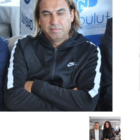
Ve
Sanayi
İş