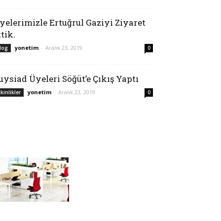
yelerimizle Ertuğrul Gaziyi Ziyaret
ttik.
yonetim
-
Aralık 23, 2019
log
0
uysiad Üyeleri Söğüt’e Çıkış Yaptı
yonetim
-
Aralık 23, 2019
tkinlikler
0