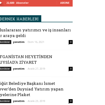
22,600
Aboneler
ABONE
DERNEK HABERLERİ
luslararası yatırımcı ve iş insanları
ir araya geldi
yonetim
-
Ekim 16, 2021
tkinlikler
0
FGANİSTAN HEYETİNDEN
UYSİAD’A ZİYARET
yonetim
-
Aralık 27, 2019
tkinlikler
0
öğüt Belediye Başkanı İsmet
ever’den Duysiad Yatırım yapan
yelerine Plaket
yonetim
-
Aralık 23, 2019
tkinlikler
0