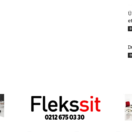
Ü
e
B
D
E