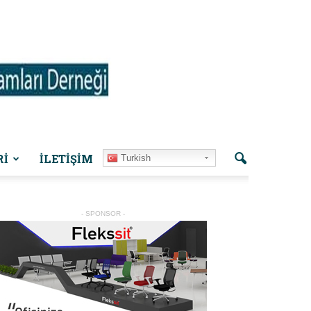
Rİ
İLETIŞIM
Turkish
- SPONSOR -