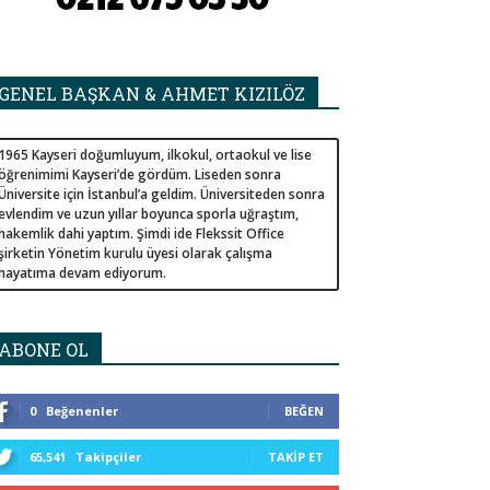
GENEL BAŞKAN & AHMET KIZILÖZ
1965 Kayseri doğumluyum, ilkokul, ortaokul ve lise
öğrenimimi Kayseri’de gördüm. Liseden sonra
Üniversite için İstanbul’a geldim. Üniversiteden sonra
evlendim ve uzun yıllar boyunca sporla uğraştım,
hakemlik dahi yaptım. Şimdi ide Flekssit Office
şirketin Yönetim kurulu üyesi olarak çalışma
hayatıma devam ediyorum.
ABONE OL
0
Beğenenler
BEĞEN
65,541
Takipçiler
TAKIP ET