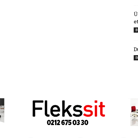
Ü
e
B
D
E