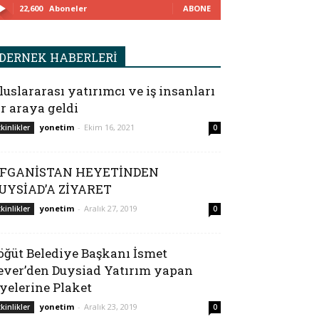
22,600
Aboneler
ABONE
DERNEK HABERLERİ
luslararası yatırımcı ve iş insanları
ir araya geldi
yonetim
-
Ekim 16, 2021
tkinlikler
0
FGANİSTAN HEYETİNDEN
UYSİAD’A ZİYARET
yonetim
-
Aralık 27, 2019
tkinlikler
0
öğüt Belediye Başkanı İsmet
ever’den Duysiad Yatırım yapan
yelerine Plaket
yonetim
-
Aralık 23, 2019
tkinlikler
0