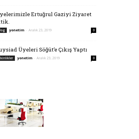
yelerimizle Ertuğrul Gaziyi Ziyaret
ttik.
yonetim
-
Aralık 23, 2019
log
0
uysiad Üyeleri Söğüt’e Çıkış Yaptı
yonetim
-
Aralık 23, 2019
tkinlikler
0