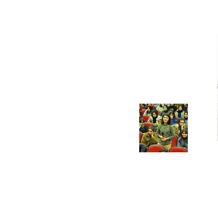
Ve
Sanayi
İş