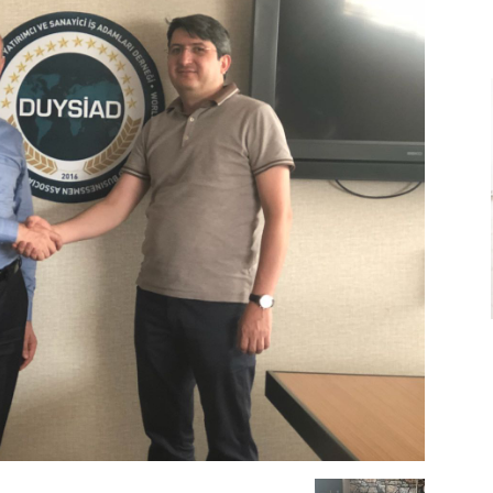
Ve
Sanayi
İş