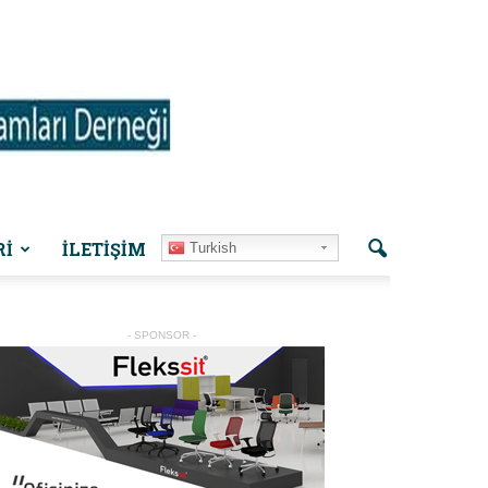
Rİ
İLETIŞIM
Turkish
- SPONSOR -