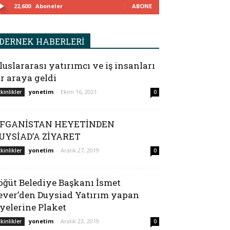
22,600
Aboneler
ABONE
DERNEK HABERLERİ
luslararası yatırımcı ve iş insanları
ir araya geldi
yonetim
-
Ekim 16, 2021
tkinlikler
0
FGANİSTAN HEYETİNDEN
UYSİAD’A ZİYARET
yonetim
-
Aralık 27, 2019
tkinlikler
0
öğüt Belediye Başkanı İsmet
ever’den Duysiad Yatırım yapan
yelerine Plaket
yonetim
-
Aralık 23, 2019
tkinlikler
0