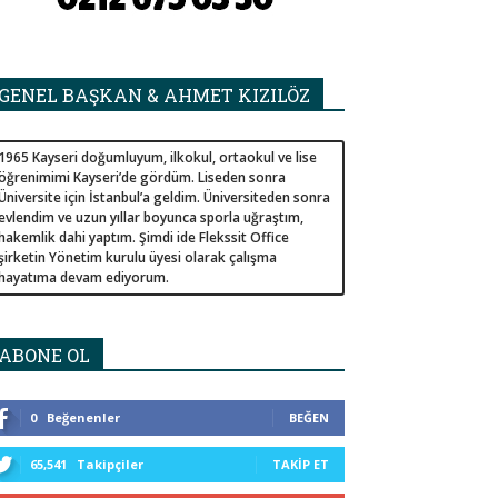
GENEL BAŞKAN & AHMET KIZILÖZ
1965 Kayseri doğumluyum, ilkokul, ortaokul ve lise
öğrenimimi Kayseri’de gördüm. Liseden sonra
Üniversite için İstanbul’a geldim. Üniversiteden sonra
evlendim ve uzun yıllar boyunca sporla uğraştım,
hakemlik dahi yaptım. Şimdi ide Flekssit Office
şirketin Yönetim kurulu üyesi olarak çalışma
hayatıma devam ediyorum.
ABONE OL
0
Beğenenler
BEĞEN
65,541
Takipçiler
TAKIP ET