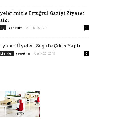
yelerimizle Ertuğrul Gaziyi Ziyaret
ttik.
yonetim
-
Aralık 23, 2019
log
0
uysiad Üyeleri Söğüt’e Çıkış Yaptı
yonetim
-
Aralık 23, 2019
tkinlikler
0