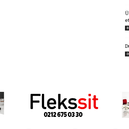
Ü
e
B
D
E