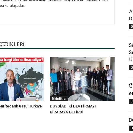
ası kuruluşudur.
A
D
E
ÇERİKLERİ
S
S
Ü
E
Ü
e
Etkinlikler
B
eni ‘tedarik üssü’ Türkiye
DUYSİAD İKİ DEV FİRMAYI
BİRARAYA GETİRDİ
D
E