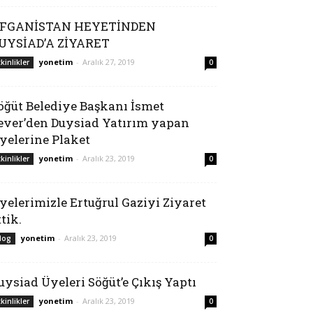
FGANİSTAN HEYETİNDEN
UYSİAD’A ZİYARET
yonetim
-
Aralık 27, 2019
tkinlikler
0
öğüt Belediye Başkanı İsmet
ever’den Duysiad Yatırım yapan
yelerine Plaket
yonetim
-
Aralık 23, 2019
tkinlikler
0
yelerimizle Ertuğrul Gaziyi Ziyaret
ttik.
yonetim
-
Aralık 23, 2019
log
0
uysiad Üyeleri Söğüt’e Çıkış Yaptı
yonetim
-
Aralık 23, 2019
tkinlikler
0