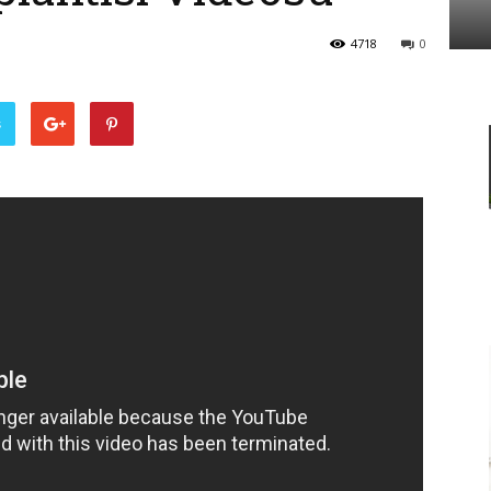
4718
0
Ve
ş
Sanayi
İş