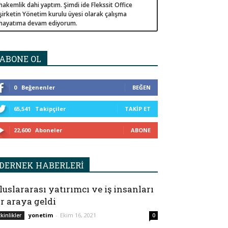
hakemlik dahi yaptım. Şimdi ide Flekssit Office
şirketin Yönetim kurulu üyesi olarak çalışma
hayatıma devam ediyorum.
ABONE OL
0
Beğenenler
BEĞEN
65,541
Takipçiler
TAKIP ET
22,600
Aboneler
ABONE
DERNEK HABERLERİ
luslararası yatırımcı ve iş insanları
ir araya geldi
yonetim
-
Ekim 16, 2021
tkinlikler
0