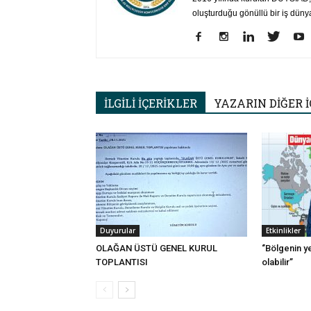
oluşturduğu gönüllü bir iş düny
İLGİLİ İÇERİKLER
YAZARIN DİĞER İ
Duyurular
Etkinlikler
OLAĞAN ÜSTÜ GENEL KURUL
‘’Bölgenin y
TOPLANTISI
olabilir’’