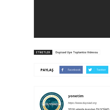
ETIKETLER
Duyisad Uye Toplantısı Videosu
PAYLAŞ
Facebook
Twitter
yonetim
https://www.duysiad.org
2016 yılında kurulan DUYSİAD, T