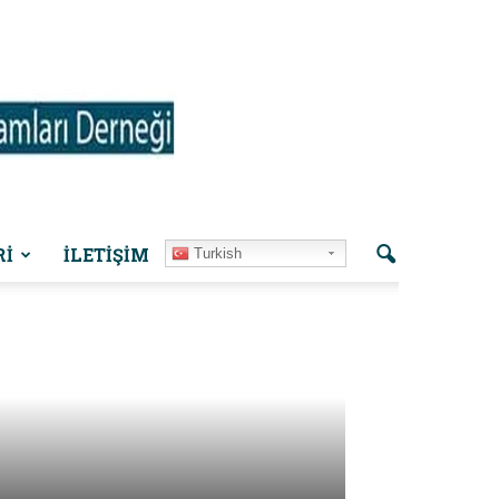
Rİ
İLETIŞIM
Turkish