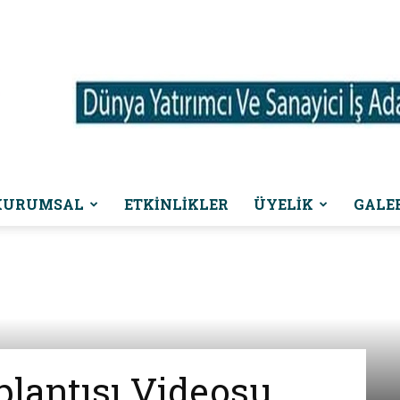
KURUMSAL
ETKINLIKLER
ÜYELİK
GALE
Dünya
Yatırımcı
lantısı Videosu