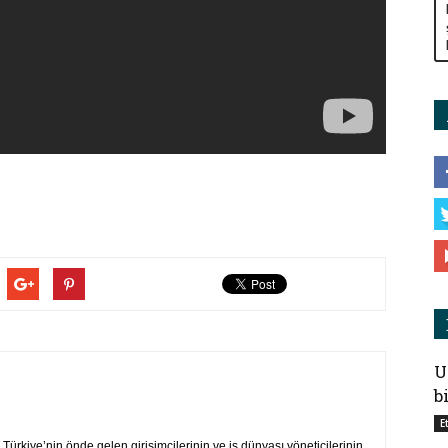
U
b
E
ürkiye’nin önde gelen girişimcilerinin ve iş dünyası yöneticilerinin