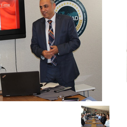
Ve
Sanayi
İş