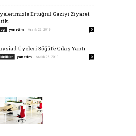
yelerimizle Ertuğrul Gaziyi Ziyaret
ttik.
yonetim
-
Aralık 23, 2019
log
0
uysiad Üyeleri Söğüt’e Çıkış Yaptı
yonetim
-
Aralık 23, 2019
tkinlikler
0