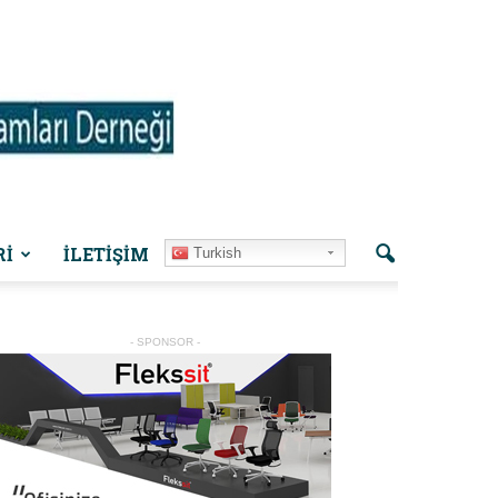
Rİ
İLETIŞIM
Turkish
- SPONSOR -