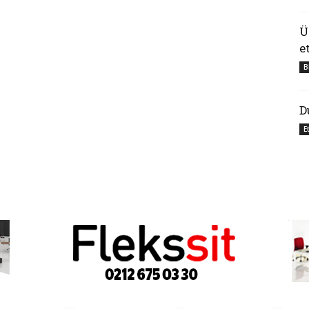
Ü
e
B
D
E