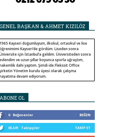
GENEL BAŞKAN & AHMET KIZILÖZ
1965 Kayseri doğumluyum, ilkokul, ortaokul ve lise
öğrenimimi Kayseri’de gördüm. Liseden sonra
Üniversite için İstanbul’a geldim. Üniversiteden sonra
evlendim ve uzun yıllar boyunca sporla uğraştım,
hakemlik dahi yaptım. Şimdi ide Flekssit Office
şirketin Yönetim kurulu üyesi olarak çalışma
hayatıma devam ediyorum.
ABONE OL
0
Beğenenler
BEĞEN
65,541
Takipçiler
TAKIP ET