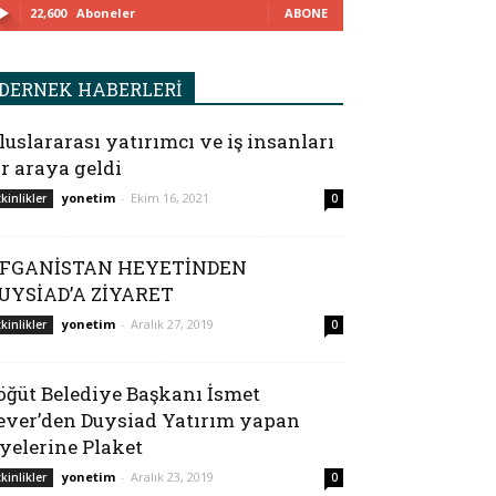
22,600
Aboneler
ABONE
DERNEK HABERLERİ
luslararası yatırımcı ve iş insanları
ir araya geldi
yonetim
-
Ekim 16, 2021
tkinlikler
0
FGANİSTAN HEYETİNDEN
UYSİAD’A ZİYARET
yonetim
-
Aralık 27, 2019
tkinlikler
0
öğüt Belediye Başkanı İsmet
ever’den Duysiad Yatırım yapan
yelerine Plaket
yonetim
-
Aralık 23, 2019
tkinlikler
0