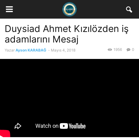
Duysiad Ahmet Kızılözden iş
adamlarını Mesaj
1956
0
Yazar
Ayson KARABAĞ
-
Mayıs 4, 2018