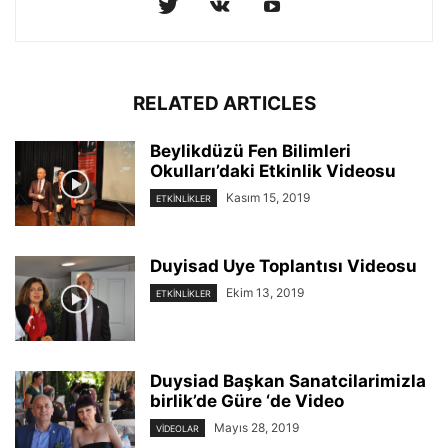
RELATED ARTICLES
Beylikdüzü Fen Bilimleri
Okulları’daki Etkinlik Videosu
Kasım 15, 2019
ETKINLIKLER
Duyisad Uye Toplantısı Videosu
Ekim 13, 2019
ETKINLIKLER
Duysiad Başkan Sanatcilarimizla
birlik’de Güre ‘de Video
Mayıs 28, 2019
VIDEOLAR