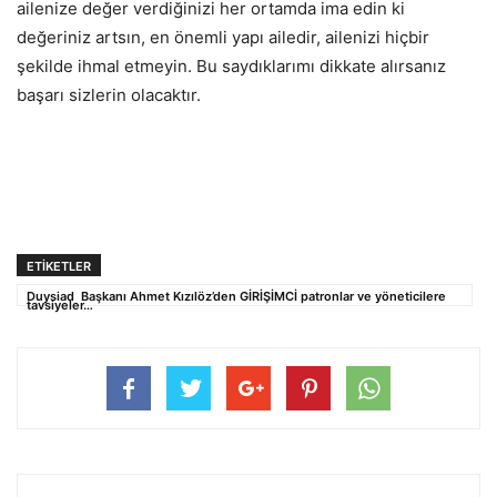
ailenize değer verdiğinizi her ortamda ima edin ki
değeriniz artsın, en önemli yapı ailedir, ailenizi hiçbir
şekilde ihmal etmeyin. Bu saydıklarımı dikkate alırsanız
başarı sizlerin olacaktır.
ETIKETLER
Duysiad Başkanı Ahmet Kızılöz’den GİRİŞİMCİ patronlar ve yöneticilere
tavsiyeler…