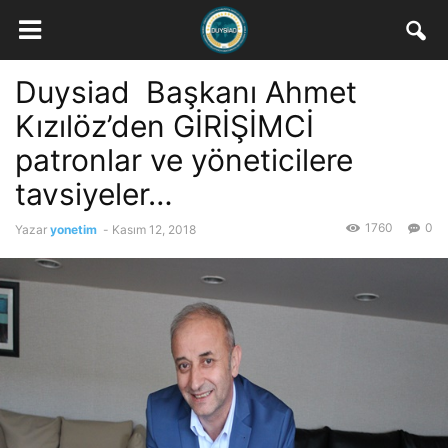
Duysiad Başkanı Ahmet
Kızılöz’den GİRİŞİMCİ
patronlar ve yöneticilere
tavsiyeler…
1760
0
Yazar
yonetim
-
Kasım 12, 2018