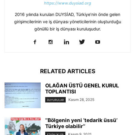
https://www.duysiad.org
2016 yılında kurulan DUYSİAD, Türkiye’nin önde gelen
girişimcilerinin ve iş dünyası yöneticilerinin oluşturduğu
gönüllü bir iş dünyası kuruluşudur.
RELATED ARTICLES
OLAĞAN ÜSTÜ GENEL KURUL
TOPLANTISI
Kasım 28, 2025
DUYURULAR
‘’Bölgenin yeni ‘tedarik üssü’
Türkiye olabilir’’
Kasım 9, 2021
ETKINLIKLER