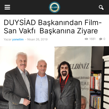
DUYSİAD Başkanından Film-
San Vakfı Başkanına Ziyare
1681
0
Yazar
yonetim
-
Nisan 26, 2019