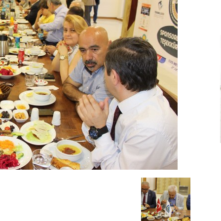
Ve
Sanayi
İş