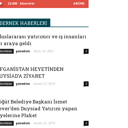
22,600
Aboneler
ABONE
DERNEK HABERLERİ
luslararası yatırımcı ve iş insanları
ir araya geldi
yonetim
-
Ekim 16, 2021
tkinlikler
0
FGANİSTAN HEYETİNDEN
UYSİAD’A ZİYARET
yonetim
-
Aralık 27, 2019
tkinlikler
0
öğüt Belediye Başkanı İsmet
ever’den Duysiad Yatırım yapan
yelerine Plaket
yonetim
-
Aralık 23, 2019
tkinlikler
0