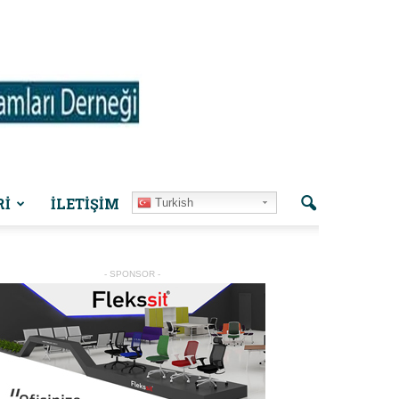
Rİ
İLETIŞIM
Turkish
- SPONSOR -