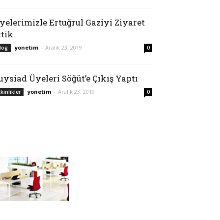
yelerimizle Ertuğrul Gaziyi Ziyaret
ttik.
yonetim
-
Aralık 23, 2019
log
0
uysiad Üyeleri Söğüt’e Çıkış Yaptı
yonetim
-
Aralık 23, 2019
tkinlikler
0