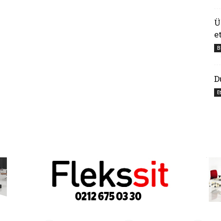
Ü
e
B
D
E