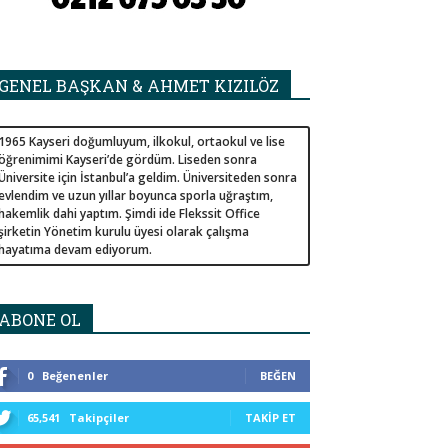
GENEL BAŞKAN & AHMET KIZILÖZ
1965 Kayseri doğumluyum, ilkokul, ortaokul ve lise
öğrenimimi Kayseri’de gördüm. Liseden sonra
Üniversite için İstanbul’a geldim. Üniversiteden sonra
evlendim ve uzun yıllar boyunca sporla uğraştım,
hakemlik dahi yaptım. Şimdi ide Flekssit Office
şirketin Yönetim kurulu üyesi olarak çalışma
hayatıma devam ediyorum.
ABONE OL
0
Beğenenler
BEĞEN
65,541
Takipçiler
TAKIP ET