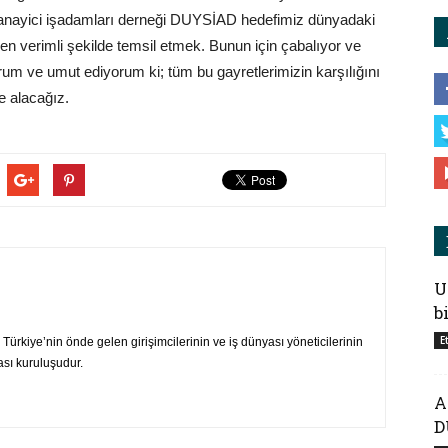
e sanayici işadamları derneği DUYSİAD hedefimiz dünyadaki
 en verimli şekilde temsil etmek. Bunun için çabalıyor ve
um ve umut ediyorum ki; tüm bu gayretlerimizin karşılığını
de alacağız.
U
b
E
ürkiye’nin önde gelen girişimcilerinin ve iş dünyası yöneticilerinin
ası kuruluşudur.
A
D