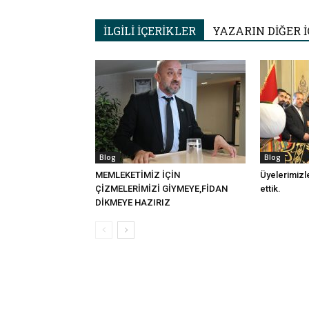
İLGİLİ İÇERİKLER
YAZARIN DİĞER İ
Blog
Blog
MEMLEKETİMİZ İÇİN
Üyelerimizle
ÇİZMELERİMİZİ GİYMEYE,FİDAN
ettik.
DİKMEYE HAZIRIZ