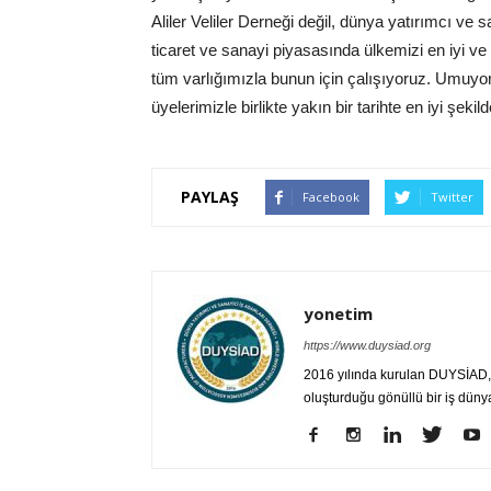
Aliler Veliler Derneği değil, dünya yatırımcı v
ticaret ve sanayi piyasasında ülkemizi en iyi ve
tüm varlığımızla bunun için çalışıyoruz. Umuyor
üyelerimizle birlikte yakın bir tarihte en iyi şekil
PAYLAŞ
Facebook
Twitter
yonetim
https://www.duysiad.org
2016 yılında kurulan DUYSİAD, T
oluşturduğu gönüllü bir iş düny