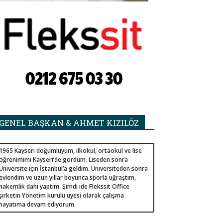
GENEL BAŞKAN & AHMET KIZILÖZ
1965 Kayseri doğumluyum, ilkokul, ortaokul ve lise
öğrenimimi Kayseri’de gördüm. Liseden sonra
Üniversite için İstanbul’a geldim. Üniversiteden sonra
evlendim ve uzun yıllar boyunca sporla uğraştım,
hakemlik dahi yaptım. Şimdi ide Flekssit Office
şirketin Yönetim kurulu üyesi olarak çalışma
hayatıma devam ediyorum.