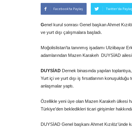
Facebook'ta Paylaş
Twitter'da Payla
G
enel kurul sonrası Genel başkan Ahmet Kızılöz
ve yurt dışı çalışmalara başladı.
Moğolislistan’ta tanınmış işadamı Ulziibayar Er
adamlarından Mazen Karakeh DUYSİAD ailesine 
DUYSİAD
Dernek binasında yapılan toplantıya, 
Yurt içi ve yurt dışı iş fırsatlarının konuşulduğu 
anlaşmalar yaptı.
Özellikle yeni üye olan Mazen Karakeh ülkesi hak
Türkiye’den bekledikleri ticari girişimler hakkında
DUYSİAD Genel başkanı Ahmet Kızılöz’ünde katıl