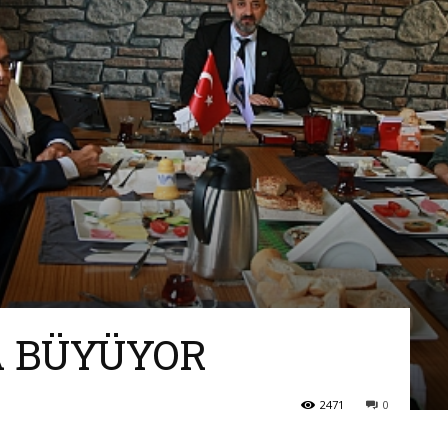
Ve
Sanayi
A BÜYÜYOR
İş
2471
0