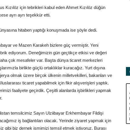
s Kızılöz için tebrikleri kabul eden Ahmet Kızılöz düğün
se ayrı ayrı teşekkür etti.
ünyasına hitaben yaptığı konuşmada ise şöyle dedi.
mbayar ve Mazen Karakeh bizlere güç vermiştir. Yeni
brik ediyorum. Deneğimizin gün geçtikçe etkisi ve değeri
 daha çok mesafeler var. Başta dünya ticaret merkezleri
larımızla birlikte güçlü ortaklıklar kuracağız. Yurt dışına
rya olmak üzere birçok ülkenin milletvekilleri, bakanları ve
uslararası ticaret yapabilmek için fikir alışverişleri yaptık.
rimizi faaliyete geçirdik. Çeşitli alanlarda işbirlikleri yapmak
r.
tan temsilcimiz Sayın Ulziibayar Erkhembayar Fildişi
cağımız iş bağlantıları olacak. Yerinde ziyaret yapmak için
miz gibi biz dernek ismimizi temsil etmek istiyoruz. Burası