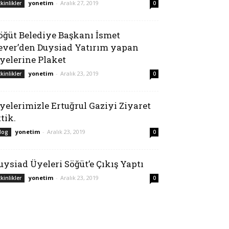
yonetim
-
Aralık 27, 2019
tkinlikler
0
öğüt Belediye Başkanı İsmet
ever’den Duysiad Yatırım yapan
yelerine Plaket
yonetim
-
Aralık 23, 2019
tkinlikler
0
yelerimizle Ertuğrul Gaziyi Ziyaret
ttik.
yonetim
-
Aralık 23, 2019
log
0
uysiad Üyeleri Söğüt’e Çıkış Yaptı
yonetim
-
Aralık 23, 2019
tkinlikler
0