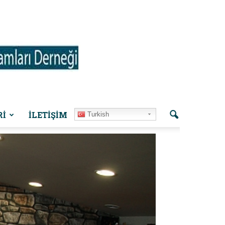
Rİ
İLETIŞIM
Turkish