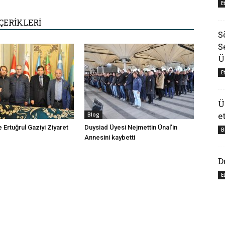
E
ÇERİKLERİ
S
S
Ü
E
Ü
e
Blog
 Ertuğrul Gaziyi Ziyaret
Duysiad Üyesi Nejmettin Ünal’in
B
Annesini kaybetti
D
E