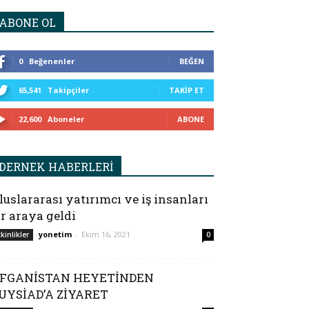
ABONE OL
0
Beğenenler
BEĞEN
65,541
Takipçiler
TAKIP ET
22,600
Aboneler
ABONE
DERNEK HABERLERİ
luslararası yatırımcı ve iş insanları
ir araya geldi
yonetim
-
Ekim 16, 2021
tkinlikler
0
FGANİSTAN HEYETİNDEN
UYSİAD’A ZİYARET