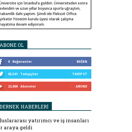
Üniversite için İstanbul’a geldim. Üniversiteden sonra
evlendim ve uzun yıllar boyunca sporla uğraştım,
hakemlik dahi yaptım. Şimdi ide Flekssit Office
şirketin Yönetim kurulu üyesi olarak çalışma
hayatıma devam ediyorum.
ABONE OL
0
Beğenenler
BEĞEN
65,541
Takipçiler
TAKIP ET
22,600
Aboneler
ABONE
DERNEK HABERLERİ
luslararası yatırımcı ve iş insanları
ir araya geldi