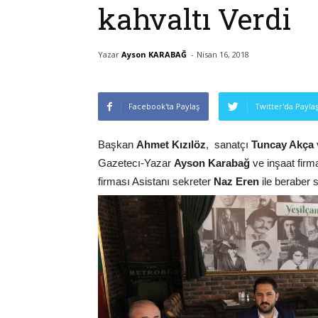
kahvaltı Verdi
Yazar
Ayson KARABAĞ
-
Nisan 16, 2018
Facebook'ta Paylaş
Twitter'da Payla
Başkan
Ahmet Kızılöz
, sanatçı
Tuncay Akça
Gazetecı-Yazar
Ayson Karabağ
ve inşaat firm
firması Asistanı sekreter
Naz Eren
ile beraber s