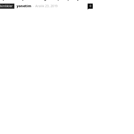
yonetim
-
Aralık 23, 2019
tkinlikler
0