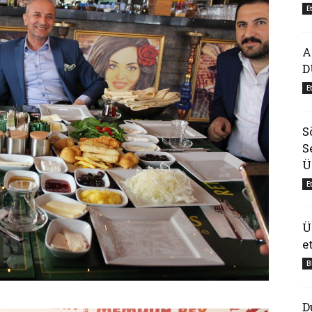
E
A
D
E
S
S
Ü
E
Ü
e
B
D