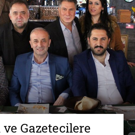
Ve
Sanayi
İş
 ve Gazetecilere