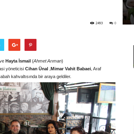
Adamları
2493
0
ş
Derneği
ve
Hayta İsmail
(
Ahmet Arıman
)
asi yöneticisi
Cihan Ünal
,
Mimar Vahit Babaei
, Araf
abah kahvaltısında bir araya geldiler.