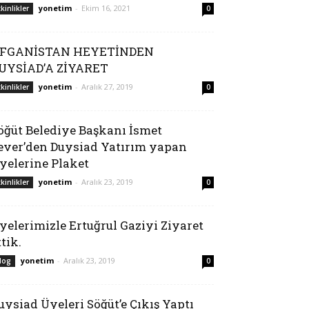
yonetim
-
Ekim 16, 2021
tkinlikler
0
FGANİSTAN HEYETİNDEN
UYSİAD’A ZİYARET
yonetim
-
Aralık 27, 2019
tkinlikler
0
öğüt Belediye Başkanı İsmet
ever’den Duysiad Yatırım yapan
yelerine Plaket
yonetim
-
Aralık 23, 2019
tkinlikler
0
yelerimizle Ertuğrul Gaziyi Ziyaret
ttik.
yonetim
-
Aralık 23, 2019
log
0
uysiad Üyeleri Söğüt’e Çıkış Yaptı