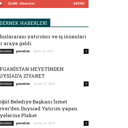
22,600
Aboneler
ABONE
DERNEK HABERLERİ
luslararası yatırımcı ve iş insanları
ir araya geldi
yonetim
-
Ekim 16, 2021
tkinlikler
0
FGANİSTAN HEYETİNDEN
UYSİAD’A ZİYARET
yonetim
-
Aralık 27, 2019
tkinlikler
0
öğüt Belediye Başkanı İsmet
ever’den Duysiad Yatırım yapan
yelerine Plaket
yonetim
-
Aralık 23, 2019
tkinlikler
0