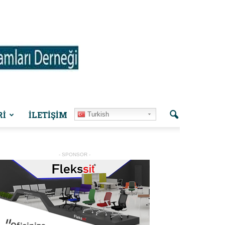
Rİ
İLETIŞIM
Turkish
- SPONSOR -