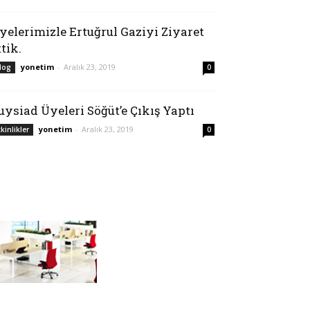
yelerimizle Ertuğrul Gaziyi Ziyaret
ttik.
yonetim
-
Aralık 23, 2019
log
0
uysiad Üyeleri Söğüt’e Çıkış Yaptı
yonetim
-
Aralık 23, 2019
tkinlikler
0