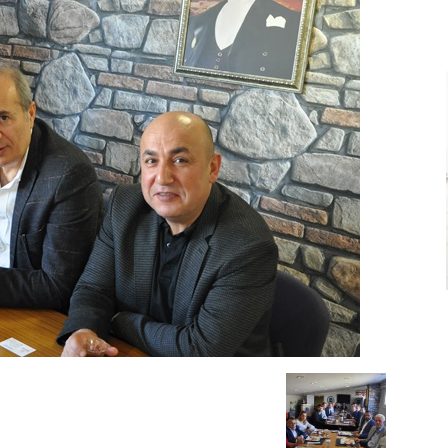
Ve
Sanayi
İş