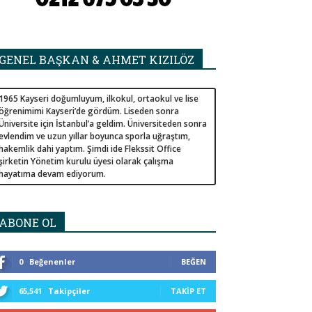
GENEL BAŞKAN & AHMET KIZILÖZ
1965 Kayseri doğumluyum, ilkokul, ortaokul ve lise
öğrenimimi Kayseri’de gördüm. Liseden sonra
Üniversite için İstanbul’a geldim. Üniversiteden sonra
evlendim ve uzun yıllar boyunca sporla uğraştım,
hakemlik dahi yaptım. Şimdi ide Flekssit Office
şirketin Yönetim kurulu üyesi olarak çalışma
hayatıma devam ediyorum.
ABONE OL
0
Beğenenler
BEĞEN
65,541
Takipçiler
TAKIP ET