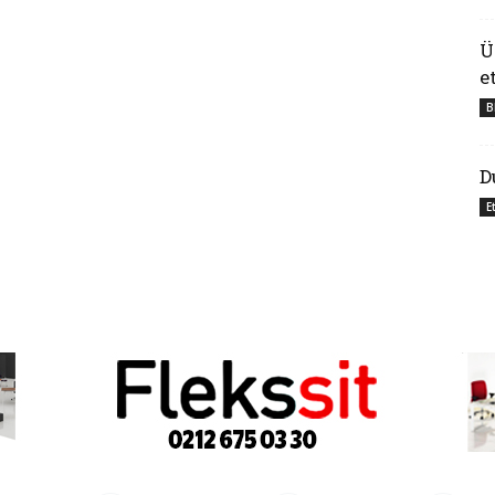
Ü
e
B
D
E