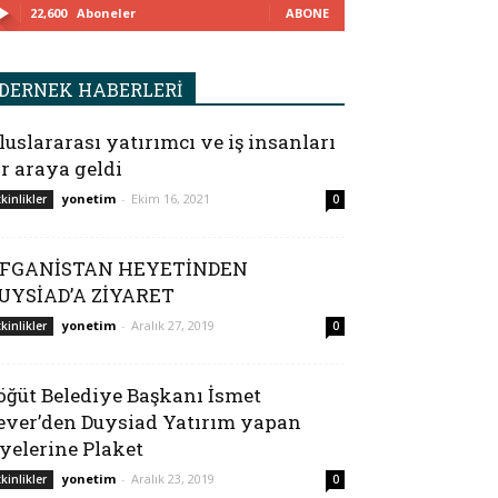
22,600
Aboneler
ABONE
DERNEK HABERLERİ
luslararası yatırımcı ve iş insanları
ir araya geldi
yonetim
-
Ekim 16, 2021
tkinlikler
0
FGANİSTAN HEYETİNDEN
UYSİAD’A ZİYARET
yonetim
-
Aralık 27, 2019
tkinlikler
0
öğüt Belediye Başkanı İsmet
ever’den Duysiad Yatırım yapan
yelerine Plaket
yonetim
-
Aralık 23, 2019
tkinlikler
0