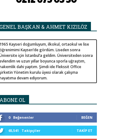
GENEL BAŞKAN & AHMET KIZILÖZ
1965 Kayseri doğumluyum, ilkokul, ortaokul ve lise
öğrenimimi Kayseri’de gördüm. Liseden sonra
Üniversite için İstanbul’a geldim. Üniversiteden sonra
evlendim ve uzun yıllar boyunca sporla uğraştım,
hakemlik dahi yaptım. Şimdi ide Flekssit Office
şirketin Yönetim kurulu üyesi olarak çalışma
hayatıma devam ediyorum.
ABONE OL
0
Beğenenler
BEĞEN
65,541
Takipçiler
TAKIP ET