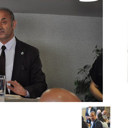
Ve
Sanayi
İş