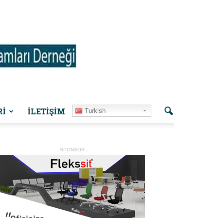
Rİ
İLETIŞIM
Turkish
- SPONSOR -