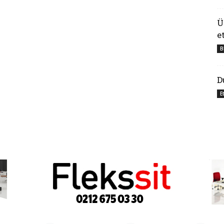
Ü
e
B
D
E