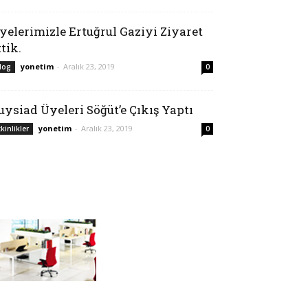
yelerimizle Ertuğrul Gaziyi Ziyaret
ttik.
yonetim
-
Aralık 23, 2019
log
0
uysiad Üyeleri Söğüt’e Çıkış Yaptı
yonetim
-
Aralık 23, 2019
tkinlikler
0