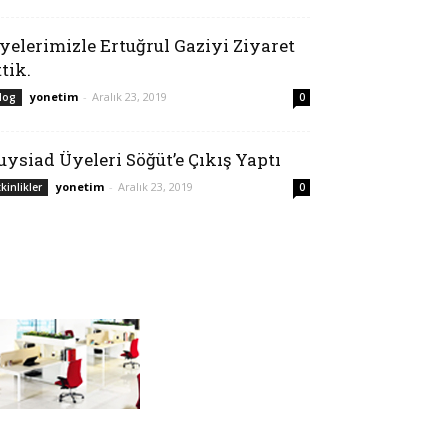
yelerimizle Ertuğrul Gaziyi Ziyaret
ttik.
yonetim
-
Aralık 23, 2019
log
0
uysiad Üyeleri Söğüt’e Çıkış Yaptı
yonetim
-
Aralık 23, 2019
tkinlikler
0