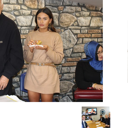
Ve
Sanayi
İş