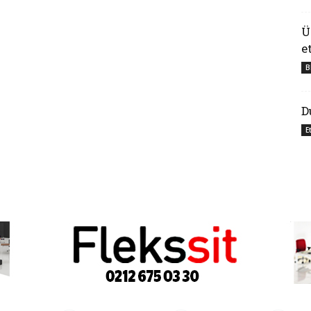
Ü
e
B
D
E