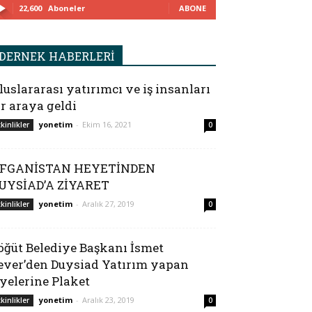
22,600
Aboneler
ABONE
DERNEK HABERLERİ
luslararası yatırımcı ve iş insanları
ir araya geldi
yonetim
-
Ekim 16, 2021
tkinlikler
0
FGANİSTAN HEYETİNDEN
UYSİAD’A ZİYARET
yonetim
-
Aralık 27, 2019
tkinlikler
0
öğüt Belediye Başkanı İsmet
ever’den Duysiad Yatırım yapan
yelerine Plaket
yonetim
-
Aralık 23, 2019
tkinlikler
0