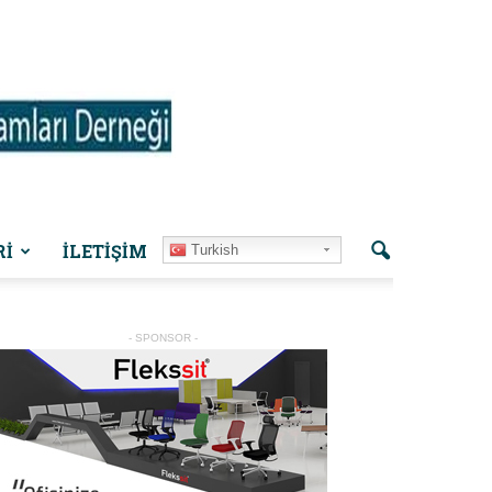
Rİ
İLETIŞIM
Turkish
- SPONSOR -