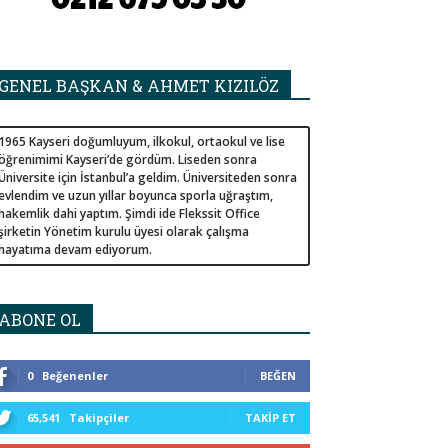
GENEL BAŞKAN & AHMET KIZILÖZ
1965 Kayseri doğumluyum, ilkokul, ortaokul ve lise
öğrenimimi Kayseri’de gördüm. Liseden sonra
Üniversite için İstanbul’a geldim. Üniversiteden sonra
evlendim ve uzun yıllar boyunca sporla uğraştım,
hakemlik dahi yaptım. Şimdi ide Flekssit Office
şirketin Yönetim kurulu üyesi olarak çalışma
hayatıma devam ediyorum.
ABONE OL
0
Beğenenler
BEĞEN
65,541
Takipçiler
TAKIP ET