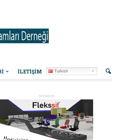
Rİ
İLETIŞIM
Turkish
- SPONSOR -