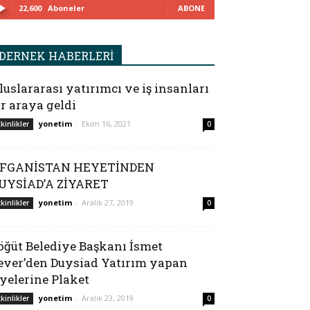
22,600
Aboneler
ABONE
DERNEK HABERLERİ
luslararası yatırımcı ve iş insanları
ir araya geldi
yonetim
-
Ekim 16, 2021
tkinlikler
0
FGANİSTAN HEYETİNDEN
UYSİAD’A ZİYARET
yonetim
-
Aralık 27, 2019
tkinlikler
0
öğüt Belediye Başkanı İsmet
ever’den Duysiad Yatırım yapan
yelerine Plaket
yonetim
-
Aralık 23, 2019
tkinlikler
0