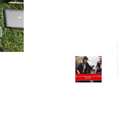
Ve
Sanayi
İş