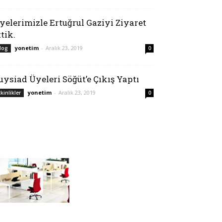
yelerimizle Ertuğrul Gaziyi Ziyaret
ttik.
yonetim
-
Aralık 23, 2019
log
0
uysiad Üyeleri Söğüt’e Çıkış Yaptı
yonetim
-
Aralık 23, 2019
tkinlikler
0