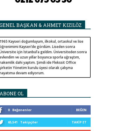
GENEL BAŞKAN & AHMET KIZILÖZ
1965 Kayseri doğumluyum, ilkokul, ortaokul ve lise
öğrenimimi Kayseri’de gördüm. Liseden sonra
Üniversite için İstanbul’a geldim. Üniversiteden sonra
evlendim ve uzun yıllar boyunca sporla uğraştım,
hakemlik dahi yaptım. Şimdi ide Flekssit Office
şirketin Yönetim kurulu üyesi olarak çalışma
hayatıma devam ediyorum.
ABONE OL
0
Beğenenler
BEĞEN
65,541
Takipçiler
TAKIP ET