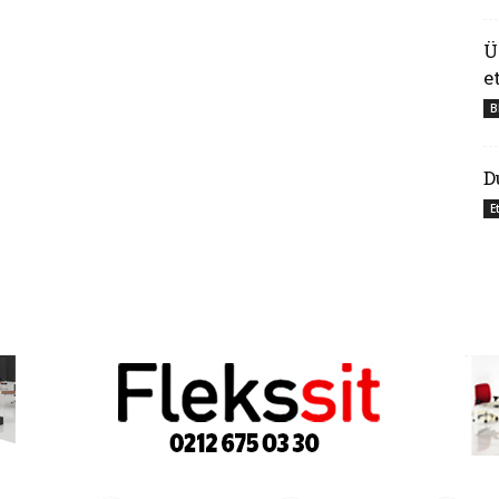
Ü
e
B
D
E