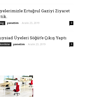
yelerimizle Ertuğrul Gaziyi Ziyaret
ttik.
yonetim
-
Aralık 23, 2019
log
0
uysiad Üyeleri Söğüt’e Çıkış Yaptı
yonetim
-
Aralık 23, 2019
tkinlikler
0