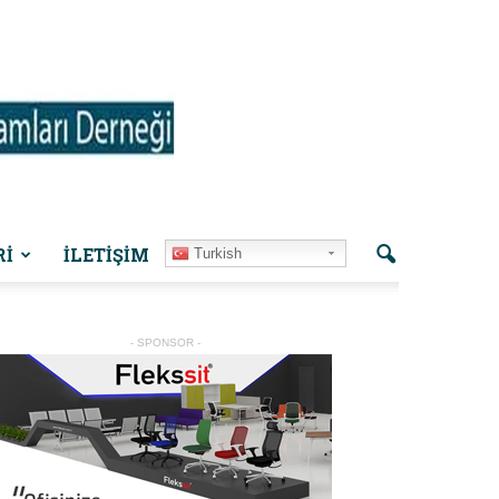
Rİ
İLETIŞIM
Turkish
- SPONSOR -