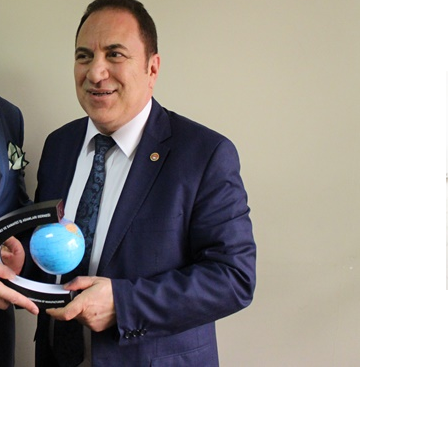
Ve
Sanayi
İş