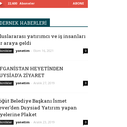
22,600
Aboneler
ABONE
DERNEK HABERLERİ
luslararası yatırımcı ve iş insanları
ir araya geldi
yonetim
-
Ekim 16, 2021
tkinlikler
0
FGANİSTAN HEYETİNDEN
UYSİAD’A ZİYARET
yonetim
-
Aralık 27, 2019
tkinlikler
0
öğüt Belediye Başkanı İsmet
ever’den Duysiad Yatırım yapan
yelerine Plaket
yonetim
-
Aralık 23, 2019
tkinlikler
0