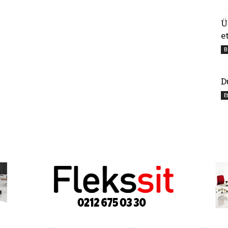
Ü
e
B
D
E