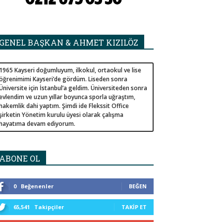
GENEL BAŞKAN & AHMET KIZILÖZ
1965 Kayseri doğumluyum, ilkokul, ortaokul ve lise
öğrenimimi Kayseri’de gördüm. Liseden sonra
Üniversite için İstanbul’a geldim. Üniversiteden sonra
evlendim ve uzun yıllar boyunca sporla uğraştım,
hakemlik dahi yaptım. Şimdi ide Flekssit Office
şirketin Yönetim kurulu üyesi olarak çalışma
hayatıma devam ediyorum.
ABONE OL
0
Beğenenler
BEĞEN
65,541
Takipçiler
TAKIP ET