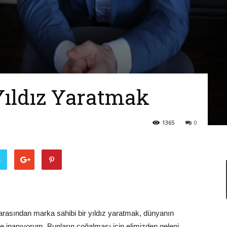
Adamları
Derneği
Yıldız Yaratmak
1365
0
ş
asından marka sahibi bir yıldız yaratmak, dünyanın
ne inanıyorum. Bunların çoğalması için elimizden geleni