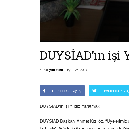
DUYSİAD’ın işi 
Yazar
yonetim
-
Eylül 23, 2019
Facebook'ta Paylaş
Twitter'da Payla
DUYSİAD’ın işi Yıldız Yaratmak
DUYSİAD Başkanı Ahmet Kızılöz, “Üyelerimiz ar
kullandığı ürünlerin ihracatını yapmak gerektiği