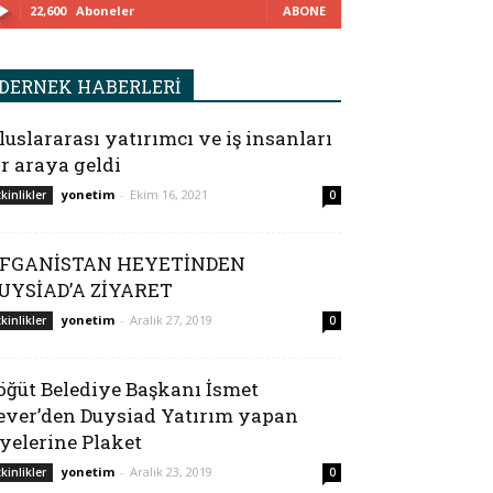
22,600
Aboneler
ABONE
DERNEK HABERLERİ
luslararası yatırımcı ve iş insanları
ir araya geldi
yonetim
-
Ekim 16, 2021
tkinlikler
0
FGANİSTAN HEYETİNDEN
UYSİAD’A ZİYARET
yonetim
-
Aralık 27, 2019
tkinlikler
0
öğüt Belediye Başkanı İsmet
ever’den Duysiad Yatırım yapan
yelerine Plaket
yonetim
-
Aralık 23, 2019
tkinlikler
0