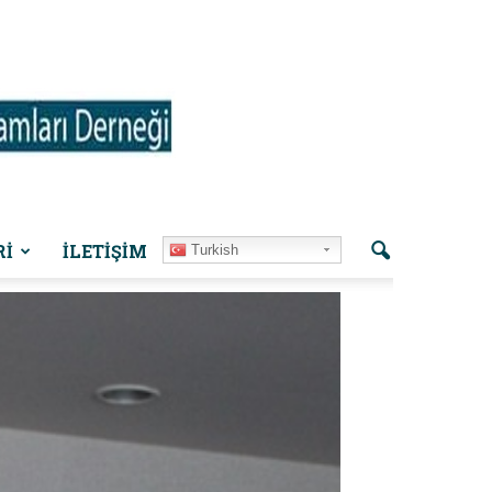
Rİ
İLETIŞIM
Turkish