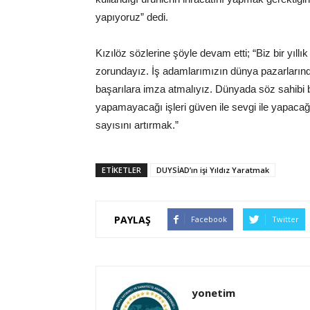
yapıyoruz” dedi.
Kızılöz sözlerine şöyle devam etti; “Biz bir yıllı
zorundayız. İş adamlarımızın dünya pazarlarında
başarılara imza atmalıyız. Dünyada söz sahibi b
yapamayacağı işleri güven ile sevgi ile yapaca
sayısını artırmak.”
ETIKETLER
DUYSİAD’ın işi Yıldız Yaratmak
PAYLAŞ
Facebook
Twitter
yonetim