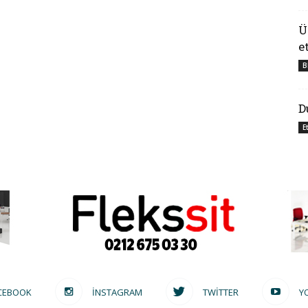
Ü
e
B
D
E
CEBOOK
INSTAGRAM
TWITTER
Y