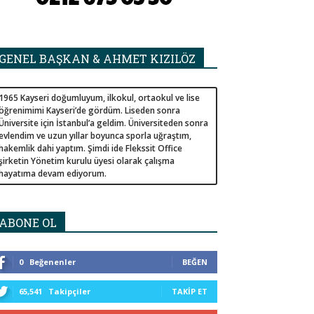
GENEL BAŞKAN & AHMET KIZILÖZ
1965 Kayseri doğumluyum, ilkokul, ortaokul ve lise
öğrenimimi Kayseri’de gördüm. Liseden sonra
Üniversite için İstanbul’a geldim. Üniversiteden sonra
evlendim ve uzun yıllar boyunca sporla uğraştım,
hakemlik dahi yaptım. Şimdi ide Flekssit Office
şirketin Yönetim kurulu üyesi olarak çalışma
hayatıma devam ediyorum.
ABONE OL
0
Beğenenler
BEĞEN
65,541
Takipçiler
TAKIP ET