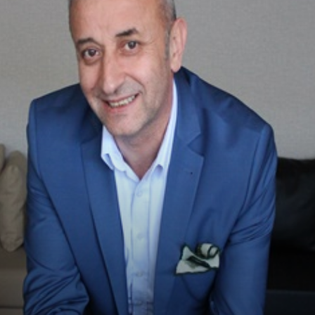
Ve
Sanayi
İş