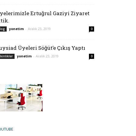
yelerimizle Ertuğrul Gaziyi Ziyaret
ttik.
yonetim
-
Aralık 23, 2019
log
0
uysiad Üyeleri Söğüt’e Çıkış Yaptı
yonetim
-
Aralık 23, 2019
tkinlikler
0
OUTUBE