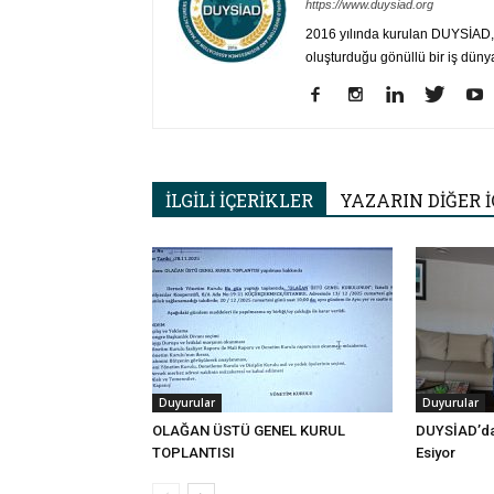
https://www.duysiad.org
2016 yılında kurulan DUYSİAD, T
oluşturduğu gönüllü bir iş düny
İLGİLİ İÇERİKLER
YAZARIN DİĞER İ
Duyurular
Duyurular
OLAĞAN ÜSTÜ GENEL KURUL
DUYSİAD’da
TOPLANTISI
Esiyor