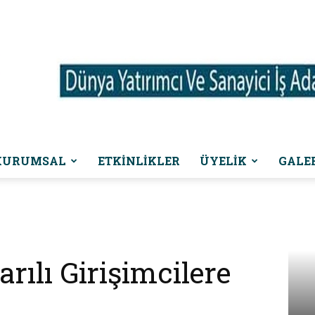
KURUMSAL
ETKINLIKLER
ÜYELİK
GALE
Dünya
rılı Girişimcilere
Yatırımcı