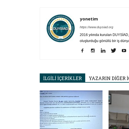
yonetim
https://www.duysiad.org
2016 yılında kurulan DUYSİAD, T
oluşturduğu gönüllü bir iş düny
İLGİLİ İÇERİKLER
YAZARIN DİĞER İ