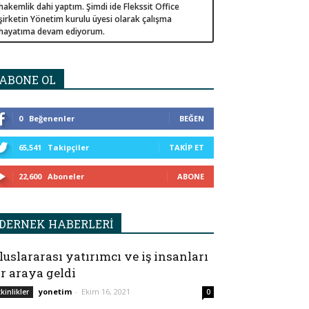
hakemlik dahi yaptım. Şimdi ide Flekssit Office
şirketin Yönetim kurulu üyesi olarak çalışma
hayatıma devam ediyorum.
ABONE OL
0
Beğenenler
BEĞEN
65,541
Takipçiler
TAKIP ET
22,600
Aboneler
ABONE
DERNEK HABERLERİ
luslararası yatırımcı ve iş insanları
ir araya geldi
yonetim
-
Ekim 16, 2021
tkinlikler
0