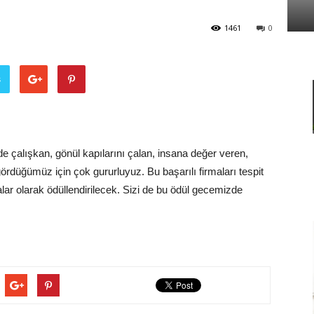
1461
0
Ve
ş
Sanayi
inde çalışkan, gönül kapılarını çalan, insana değer veren,
ı gördüğümüz için çok gururluyuz. Bu başarılı firmaları tespit
lar olarak ödüllendirilecek. Sizi de bu ödül gecemizde
İş