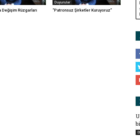
Duyurular
 Değişim Rüzgarları
“Patronsuz Şirketler Kuruyoruz”
U
b
E