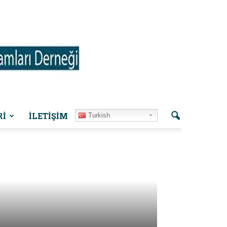
Rİ
İLETIŞIM
Turkish