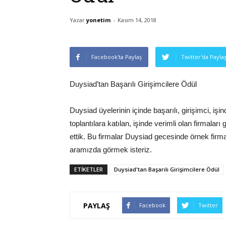
Yazar
yonetim
-
Kasım 14, 2018
Facebook'ta Paylaş
Twitter'da Payla
Duysiad’tan Başarılı Girişimcilere Ödül
Duysiad üyelerinin içinde başarılı, girişimci, iş
toplantılara katılan, işinde verimli olan firmalar
ettik. Bu firmalar Duysiad gecesinde örnek firma
aramızda görmek isteriz.
ETIKETLER
Duysiad'tan Başarılı Girişimcilere Ödül
PAYLAŞ
Facebook
Twitter