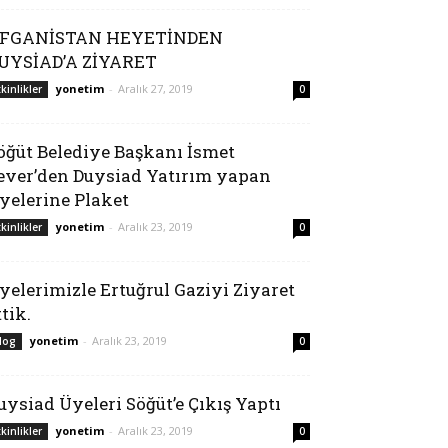
FGANİSTAN HEYETİNDEN
UYSİAD’A ZİYARET
yonetim
-
Aralık 27, 2019
tkinlikler
0
öğüt Belediye Başkanı İsmet
ever’den Duysiad Yatırım yapan
yelerine Plaket
yonetim
-
Aralık 23, 2019
tkinlikler
0
yelerimizle Ertuğrul Gaziyi Ziyaret
ttik.
yonetim
-
Aralık 23, 2019
log
0
uysiad Üyeleri Söğüt’e Çıkış Yaptı
yonetim
-
Aralık 23, 2019
tkinlikler
0