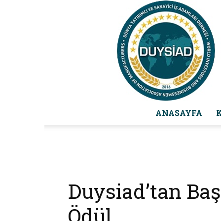
ANASAYFA
Duysiad’tan Başa
Ödül