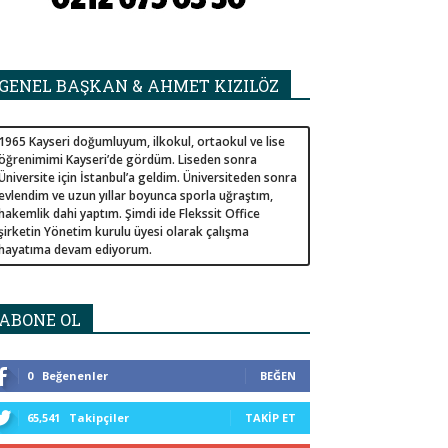
GENEL BAŞKAN & AHMET KIZILÖZ
1965 Kayseri doğumluyum, ilkokul, ortaokul ve lise
öğrenimimi Kayseri’de gördüm. Liseden sonra
Üniversite için İstanbul’a geldim. Üniversiteden sonra
evlendim ve uzun yıllar boyunca sporla uğraştım,
hakemlik dahi yaptım. Şimdi ide Flekssit Office
şirketin Yönetim kurulu üyesi olarak çalışma
hayatıma devam ediyorum.
ABONE OL
0
Beğenenler
BEĞEN
65,541
Takipçiler
TAKIP ET