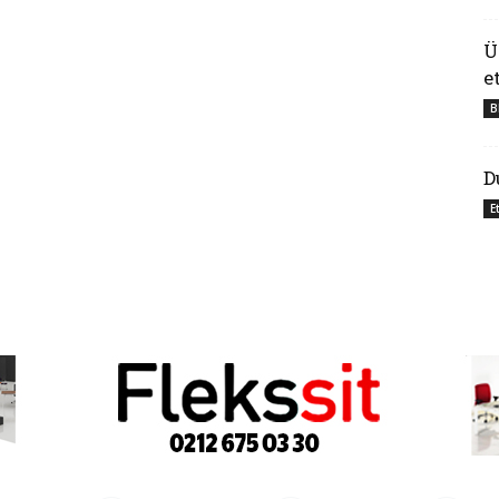
Ü
e
B
D
E