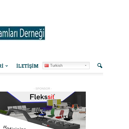
Rİ
İLETIŞIM
Turkish
- SPONSOR -