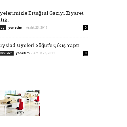
yelerimizle Ertuğrul Gaziyi Ziyaret
ttik.
yonetim
-
Aralık 23, 2019
log
0
uysiad Üyeleri Söğüt’e Çıkış Yaptı
yonetim
-
Aralık 23, 2019
tkinlikler
0