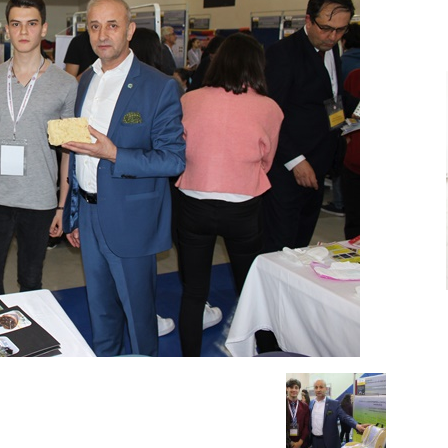
Ve
Sanayi
İş