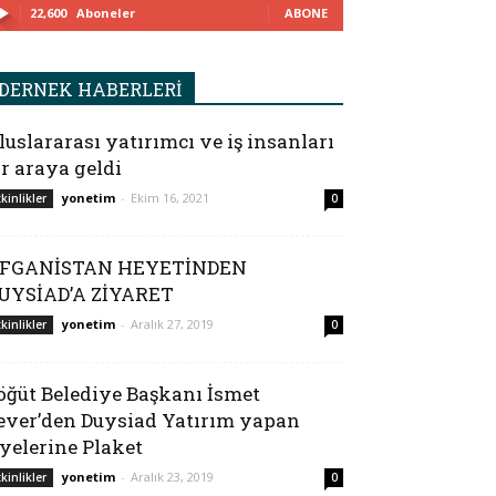
22,600
Aboneler
ABONE
DERNEK HABERLERİ
luslararası yatırımcı ve iş insanları
ir araya geldi
yonetim
-
Ekim 16, 2021
tkinlikler
0
FGANİSTAN HEYETİNDEN
UYSİAD’A ZİYARET
yonetim
-
Aralık 27, 2019
tkinlikler
0
öğüt Belediye Başkanı İsmet
ever’den Duysiad Yatırım yapan
yelerine Plaket
yonetim
-
Aralık 23, 2019
tkinlikler
0