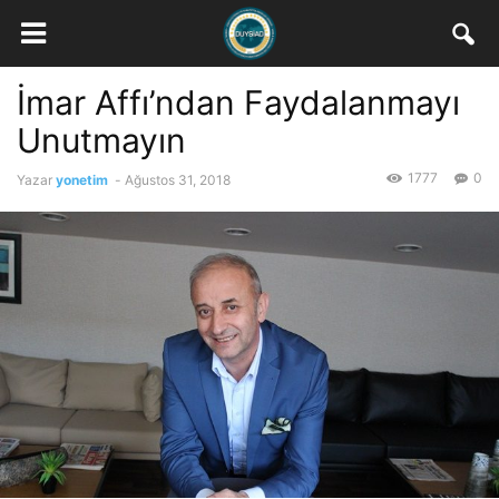
İmar Affı’ndan Faydalanmayı
Unutmayın
1777
0
Yazar
yonetim
-
Ağustos 31, 2018