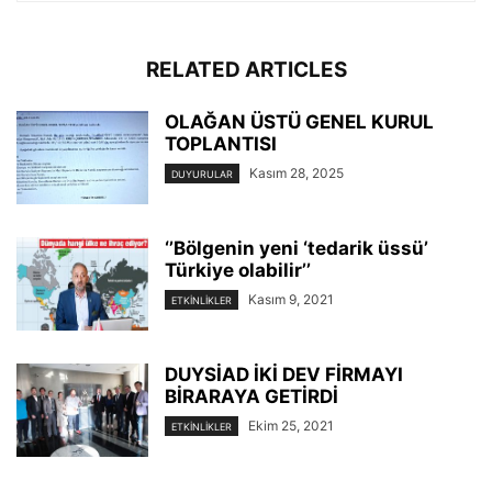
RELATED ARTICLES
OLAĞAN ÜSTÜ GENEL KURUL
TOPLANTISI
Kasım 28, 2025
DUYURULAR
‘’Bölgenin yeni ‘tedarik üssü’
Türkiye olabilir’’
Kasım 9, 2021
ETKINLIKLER
DUYSİAD İKİ DEV FİRMAYI
BİRARAYA GETİRDİ
Ekim 25, 2021
ETKINLIKLER