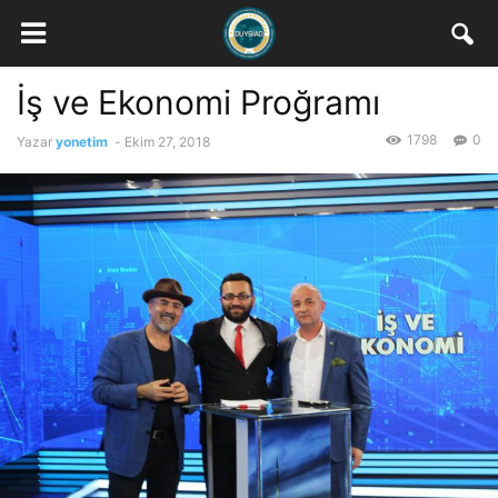
İş ve Ekonomi Proğramı
1798
0
Yazar
yonetim
-
Ekim 27, 2018