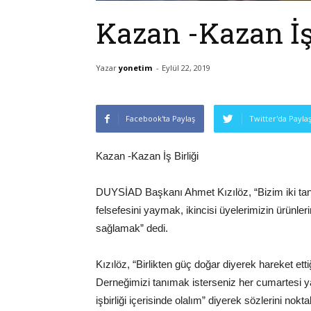
Kazan -Kazan İş 
Yazar
yonetim
-
Eylül 22, 2019
Facebook'ta Paylaş
Twitter'da Payla
Kazan -Kazan İş Birliği
DUYSİAD Başkanı Ahmet Kızılöz, “Bizim iki tane
felsefesini yaymak, ikincisi üyelerimizin ürünle
sağlamak” dedi.
Kızılöz, “Birlikten güç doğar diyerek hareket e
Derneğimizi tanımak isterseniz her cumartesi yap
işbirliği içerisinde olalım” diyerek sözlerini nokta