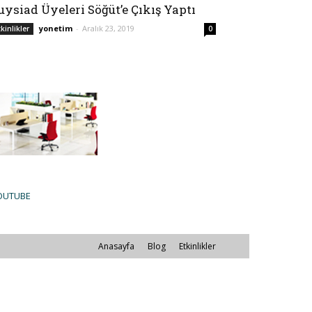
uysiad Üyeleri Söğüt’e Çıkış Yaptı
yonetim
-
Aralık 23, 2019
tkinlikler
0
OUTUBE
Anasayfa
Blog
Etkinlikler