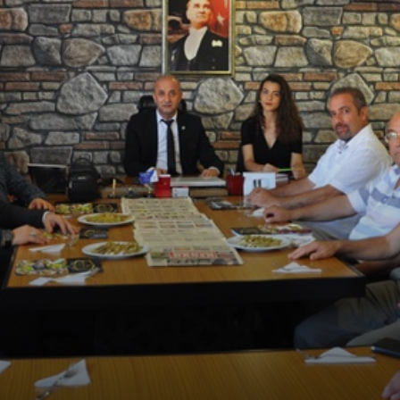
Ve
Sanayi
İş