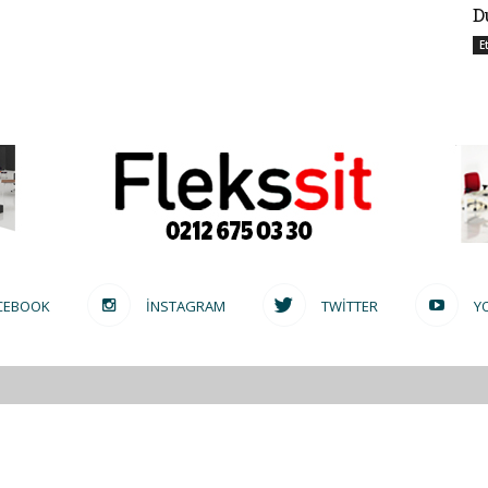
D
E
CEBOOK
INSTAGRAM
TWITTER
Y