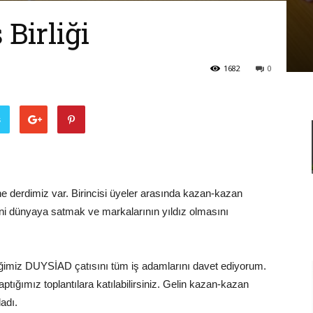
Adamları
Birliği
1682
0
Derneği
ş
 derdimiz var. Birincisi üyeler arasında kazan-kazan
rini dünyaya satmak ve markalarının yıldız olmasını
ttiğimiz DUYSİAD çatısını tüm iş adamlarını davet ediyorum.
tığımız toplantılara katılabilirsiniz. Gelin kazan-kazan
ladı.