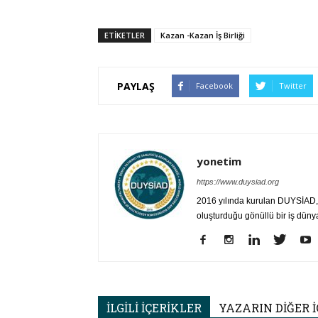
ETIKETLER
Kazan -Kazan İş Birliği
PAYLAŞ
Facebook
Twitter
yonetim
https://www.duysiad.org
2016 yılında kurulan DUYSİAD, T
oluşturduğu gönüllü bir iş düny
İLGİLİ İÇERİKLER
YAZARIN DİĞER İ