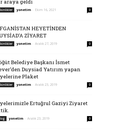
ir araya geldi
yonetim
-
Ekim 16, 2021
tkinlikler
0
FGANİSTAN HEYETİNDEN
UYSİAD’A ZİYARET
yonetim
-
Aralık 27, 2019
tkinlikler
0
öğüt Belediye Başkanı İsmet
ever’den Duysiad Yatırım yapan
yelerine Plaket
yonetim
-
Aralık 23, 2019
tkinlikler
0
yelerimizle Ertuğrul Gaziyi Ziyaret
ttik.
yonetim
-
Aralık 23, 2019
log
0