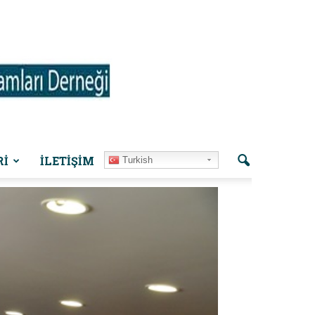
Rİ
İLETIŞIM
Turkish