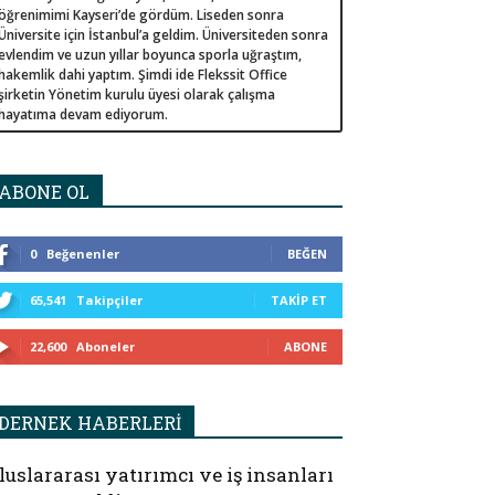
öğrenimimi Kayseri’de gördüm. Liseden sonra
Üniversite için İstanbul’a geldim. Üniversiteden sonra
evlendim ve uzun yıllar boyunca sporla uğraştım,
hakemlik dahi yaptım. Şimdi ide Flekssit Office
şirketin Yönetim kurulu üyesi olarak çalışma
hayatıma devam ediyorum.
ABONE OL
0
Beğenenler
BEĞEN
65,541
Takipçiler
TAKIP ET
22,600
Aboneler
ABONE
DERNEK HABERLERİ
luslararası yatırımcı ve iş insanları