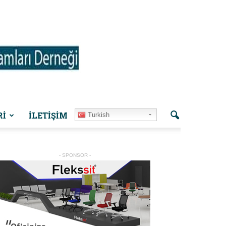
Rİ
İLETIŞIM
Turkish
- SPONSOR -