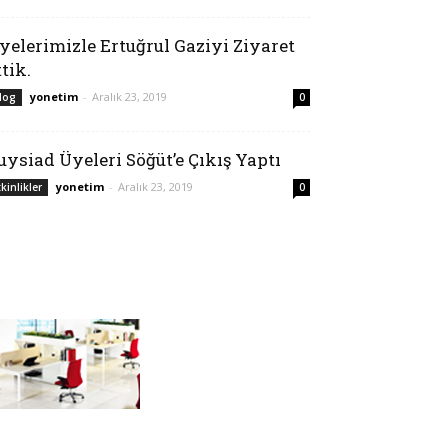
yelerimizle Ertuğrul Gaziyi Ziyaret
ttik.
yonetim
-
Aralık 23, 2019
log
0
uysiad Üyeleri Söğüt’e Çıkış Yaptı
yonetim
-
Aralık 23, 2019
tkinlikler
0