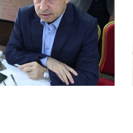
Ve
Sanayi
İş