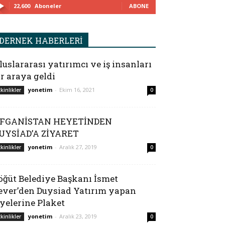
22,600
Aboneler
ABONE
DERNEK HABERLERİ
luslararası yatırımcı ve iş insanları
ir araya geldi
yonetim
-
Ekim 16, 2021
tkinlikler
0
FGANİSTAN HEYETİNDEN
UYSİAD’A ZİYARET
yonetim
-
Aralık 27, 2019
tkinlikler
0
öğüt Belediye Başkanı İsmet
ever’den Duysiad Yatırım yapan
yelerine Plaket
yonetim
-
Aralık 23, 2019
tkinlikler
0