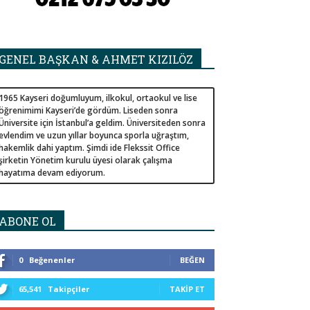
GENEL BAŞKAN & AHMET KIZILÖZ
1965 Kayseri doğumluyum, ilkokul, ortaokul ve lise
öğrenimimi Kayseri’de gördüm. Liseden sonra
Üniversite için İstanbul’a geldim. Üniversiteden sonra
evlendim ve uzun yıllar boyunca sporla uğraştım,
hakemlik dahi yaptım. Şimdi ide Flekssit Office
şirketin Yönetim kurulu üyesi olarak çalışma
hayatıma devam ediyorum.
ABONE OL
0
Beğenenler
BEĞEN
65,541
Takipçiler
TAKIP ET