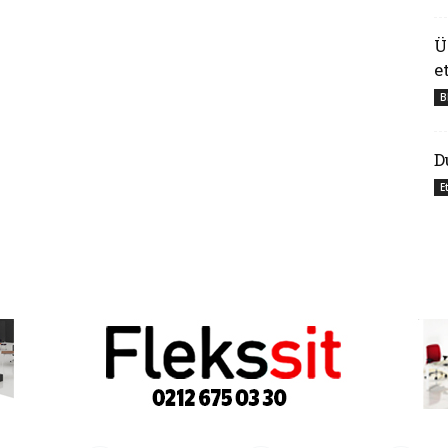
Ü
e
B
D
E