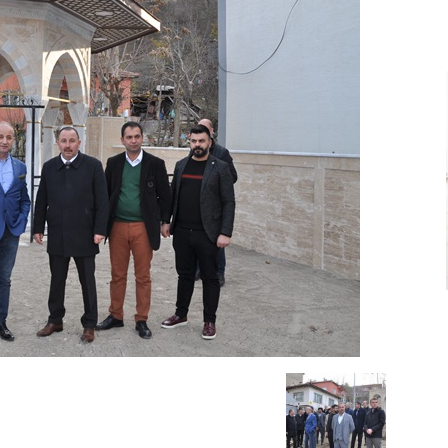
Ve
Sanayi
İş