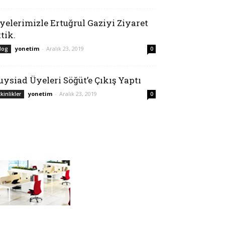
yelerimizle Ertuğrul Gaziyi Ziyaret
ttik.
yonetim
-
Aralık 23, 2019
log
0
uysiad Üyeleri Söğüt’e Çıkış Yaptı
yonetim
-
Aralık 23, 2019
tkinlikler
0