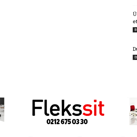
Ü
e
B
D
E