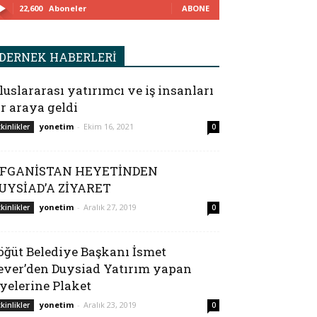
22,600
Aboneler
ABONE
DERNEK HABERLERİ
luslararası yatırımcı ve iş insanları
ir araya geldi
yonetim
-
Ekim 16, 2021
tkinlikler
0
FGANİSTAN HEYETİNDEN
UYSİAD’A ZİYARET
yonetim
-
Aralık 27, 2019
tkinlikler
0
öğüt Belediye Başkanı İsmet
ever’den Duysiad Yatırım yapan
yelerine Plaket
yonetim
-
Aralık 23, 2019
tkinlikler
0