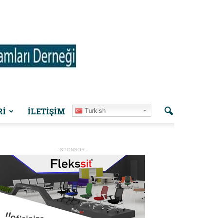
Rİ
İLETIŞIM
Turkish
- SPONSOR -