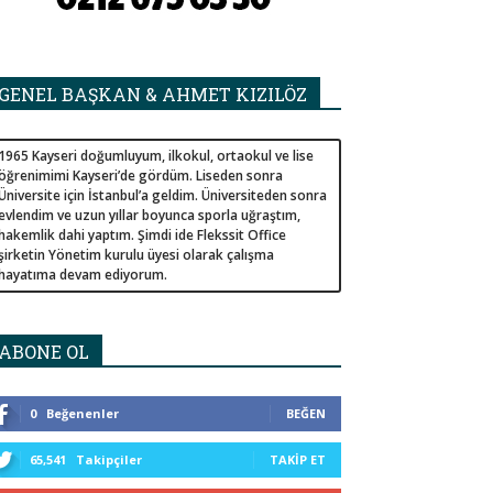
GENEL BAŞKAN & AHMET KIZILÖZ
1965 Kayseri doğumluyum, ilkokul, ortaokul ve lise
öğrenimimi Kayseri’de gördüm. Liseden sonra
Üniversite için İstanbul’a geldim. Üniversiteden sonra
evlendim ve uzun yıllar boyunca sporla uğraştım,
hakemlik dahi yaptım. Şimdi ide Flekssit Office
şirketin Yönetim kurulu üyesi olarak çalışma
hayatıma devam ediyorum.
ABONE OL
0
Beğenenler
BEĞEN
65,541
Takipçiler
TAKIP ET