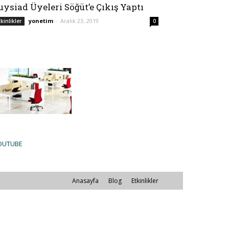
uysiad Üyeleri Söğüt’e Çıkış Yaptı
yonetim
-
Aralık 23, 2019
tkinlikler
0
OUTUBE
Anasayfa
Blog
Etkinlikler