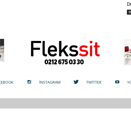
D
E
CEBOOK
INSTAGRAM
TWITTER
Y