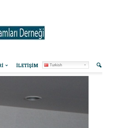
Rİ
İLETIŞIM
Turkish