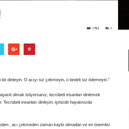
Adamları
!
1783
0
Derneği
ş
i bir dinleyin. O acıyı siz çekmeyin, o bedeli siz ödemeyin.’’
aşarılı olmak istiyorsanız, tecrübeli insanları dinlemek
 Tecrübeli insanları dinleyin; işinizde hayatınızda
eden , acı çekmeden zaman kaybı olmadan ve en önemlisi