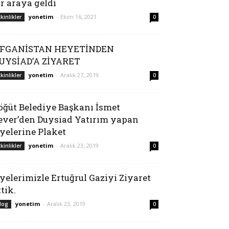
ir araya geldi
yonetim
-
Ekim 16, 2021
tkinlikler
0
FGANİSTAN HEYETİNDEN
UYSİAD’A ZİYARET
yonetim
-
Aralık 27, 2019
tkinlikler
0
öğüt Belediye Başkanı İsmet
ever’den Duysiad Yatırım yapan
yelerine Plaket
yonetim
-
Aralık 23, 2019
tkinlikler
0
yelerimizle Ertuğrul Gaziyi Ziyaret
ttik.
yonetim
-
Aralık 23, 2019
log
0