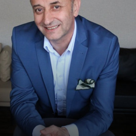
Ve
Sanayi
İş