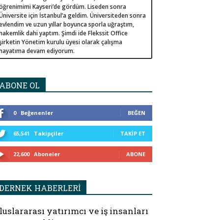
öğrenimimi Kayseri’de gördüm. Liseden sonra
Üniversite için İstanbul’a geldim. Üniversiteden sonra
evlendim ve uzun yıllar boyunca sporla uğraştım,
hakemlik dahi yaptım. Şimdi ide Flekssit Office
şirketin Yönetim kurulu üyesi olarak çalışma
hayatıma devam ediyorum.
ABONE OL
0
Beğenenler
BEĞEN
65,541
Takipçiler
TAKIP ET
22,600
Aboneler
ABONE
DERNEK HABERLERİ
luslararası yatırımcı ve iş insanları