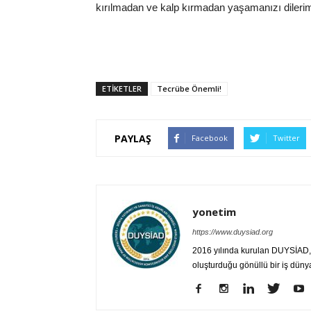
kırılmadan ve kalp kırmadan yaşamanızı dileri
ETIKETLER
Tecrübe Önemli!
PAYLAŞ
Facebook
Twitter
yonetim
https://www.duysiad.org
2016 yılında kurulan DUYSİAD, T
oluşturduğu gönüllü bir iş düny