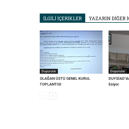
İLGİLİ İÇERİKLER
YAZARIN DİĞER İ
Duyurular
Duyurular
OLAĞAN ÜSTÜ GENEL KURUL
DUYSİAD’da
TOPLANTISI
Esiyor