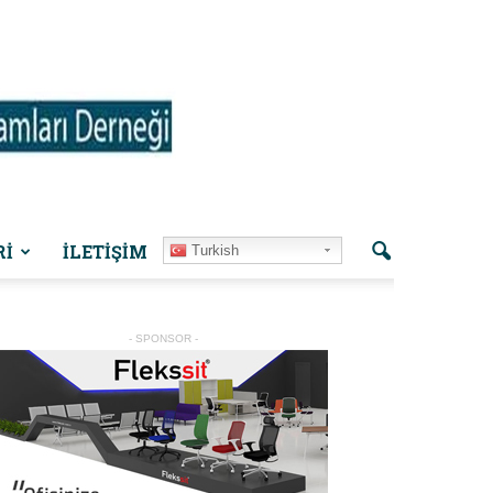
Rİ
İLETIŞIM
Turkish
- SPONSOR -