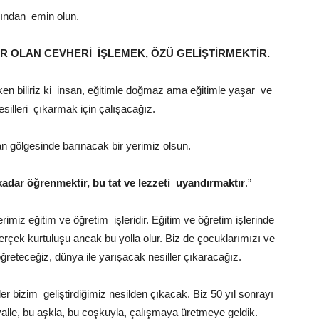
larından emin olun.
R OLAN CEVHERİ İŞLEMEK, ÖZÜ GELİŞTİRMEKTİR.
rken biliriz ki insan, eğitimle doğmaz ama eğitimle yaşar ve
silleri çıkarmak için çalışacağız.
n gölgesinde barınacak bir yerimiz olsun.
adar öğrenmektir, bu tat ve lezzeti uyandırmaktır
.”
rimiz eğitim ve öğretim işleridir. Eğitim ve öğretim işlerinde
 gerçek kurtuluşu ancak bu yolla olur. Biz de çocuklarımızı ve
öğreteceğiz, dünya ile yarışacak nesiller çıkaracağız.
izim geliştirdiğimiz nesilden çıkacak. Biz 50 yıl sonrayı
yalle, bu aşkla, bu coşkuyla, çalışmaya üretmeye geldik.