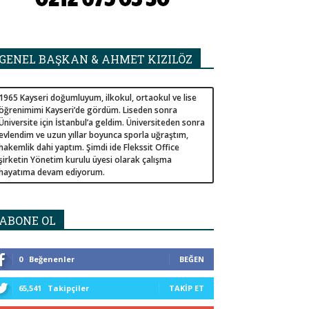
GENEL BAŞKAN & AHMET KIZILÖZ
1965 Kayseri doğumluyum, ilkokul, ortaokul ve lise
öğrenimimi Kayseri’de gördüm. Liseden sonra
Üniversite için İstanbul’a geldim. Üniversiteden sonra
evlendim ve uzun yıllar boyunca sporla uğraştım,
hakemlik dahi yaptım. Şimdi ide Flekssit Office
şirketin Yönetim kurulu üyesi olarak çalışma
hayatıma devam ediyorum.
ABONE OL
0
Beğenenler
BEĞEN
65,541
Takipçiler
TAKIP ET