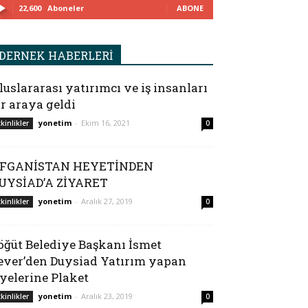
22,600
Aboneler
ABONE
DERNEK HABERLERİ
luslararası yatırımcı ve iş insanları
ir araya geldi
yonetim
-
Ekim 16, 2021
tkinlikler
0
FGANİSTAN HEYETİNDEN
UYSİAD’A ZİYARET
yonetim
-
Aralık 27, 2019
tkinlikler
0
öğüt Belediye Başkanı İsmet
ever’den Duysiad Yatırım yapan
yelerine Plaket
yonetim
-
Aralık 23, 2019
tkinlikler
0