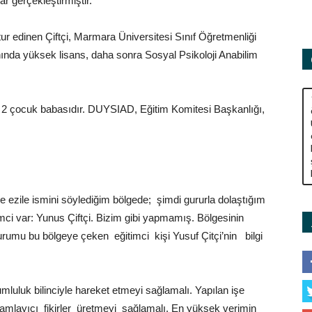
ar gerçekleştirmiştir.
Adamları
r edinen Çiftçi, Marmara Üniversitesi Sınıf Öğretmenliği
nında yüksek lisans, daha sonra Sosyal Psikoloji Anabilim
Derneği
e 2 çocuk babasıdır. DUYSIAD, Eğitim Komitesi Başkanlığı,
le ezile ismini söylediğim bölgede; şimdi gururla dolaştığım
mci var: Yunus Çiftçi. Bizim gibi yapmamış. Bölgesinin
urumu bu bölgeye çeken eğitimci kişi Yusuf Çitçi’nin bilgi
umluluk bilinciyle hareket etmeyi sağlamalı. Yapılan işe
amlayıcı fikirler üretmeyi sağlamalı. En yüksek verimin