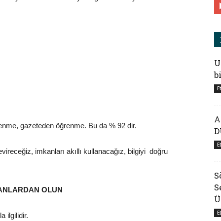
U
b
E
A
renme, gazeteden öğrenme. Bu da % 92 dir.
D
E
eceğiz, imkanları akıllı kullanacağız, bilgiyi doğru
S
S
ANANLARDAN OLUN
Ü
E
ilgilidir.