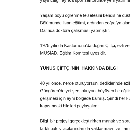
yayıncılığı, ayrıca spor sektöründe yeni yatırıml
Yaşam boyu öğrenme felsefesini kendisine düstu
Bölümünde lisan eğitimi, ardından coğrafya ala
Dalında doktora çalışması yapmıştır.
1975 yılında Kastamonu’da doğan Çiftçi, evli v
MÜSİAD, Eğitim Komitesi üyesidir.
YUNUS ÇİFTÇİ’NİN HAKKINDA BİLGİ
40 yıl önce, nerde oturuyorsun, dediklerinde ezi
Güngören’de yetişen, okuyan, büyüyen bir eğiti
gelişmesi için aynı bölgede kalmış. Şimdi her k
kapısındaki bilgileri paylaşalım:
Bilgi bir projeyi gerçekleştirirken mantık ve sor
farklı bakış açılarından da yaklaşmayı ve tam