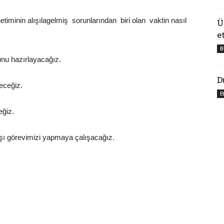
netiminin alışılagelmiş sorunlarından biri olan vaktin nasıl
Ü
e
B
unu hazırlayacağız.
D
receğiz.
E
eğiz.
rşı görevimizi yapmaya çalışacağız.
z