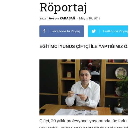
Röportaj
Yazar
Ayson KARABAĞ
-
Mayıs 10, 2018
Facebook'ta Paylaş
Twitter'da Payla
EĞİTİMCİ
YUNUS ÇİFTÇİ İLE YAPTIĞIMIZ
Çiftçi, 20 yıllık profesyonel yaşamında, üç farklı 