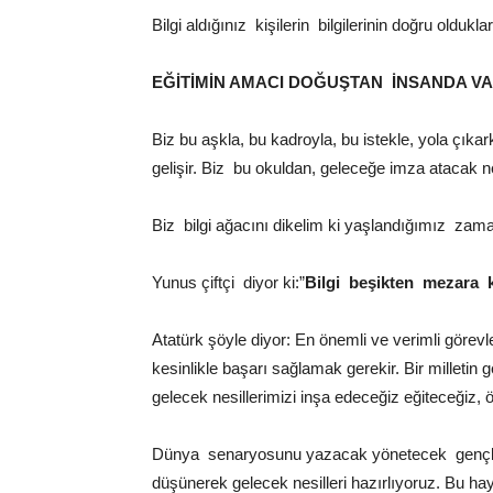
Bilgi aldığınız kişilerin bilgilerinin doğru olduk
EĞİTİMİN AMACI DOĞUŞTAN İNSANDA VA
Biz bu aşkla, bu kadroyla, bu istekle, yola çıka
gelişir. Biz bu okuldan, geleceğe imza atacak ne
Biz bilgi ağacını dikelim ki yaşlandığımız zama
Yunus çiftçi diyor ki:”
Bilgi beşikten mezara k
Atatürk şöyle diyor: En önemli ve verimli görevle
kesinlikle başarı sağlamak gerekir. Bir milletin
gelecek nesillerimizi inşa edeceğiz eğiteceğiz, 
Dünya senaryosunu yazacak yönetecek gençler b
düşünerek gelecek nesilleri hazırlıyoruz. Bu ha