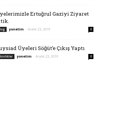
yelerimizle Ertuğrul Gaziyi Ziyaret
ttik.
yonetim
-
Aralık 23, 2019
log
0
uysiad Üyeleri Söğüt’e Çıkış Yaptı
yonetim
-
Aralık 23, 2019
tkinlikler
0