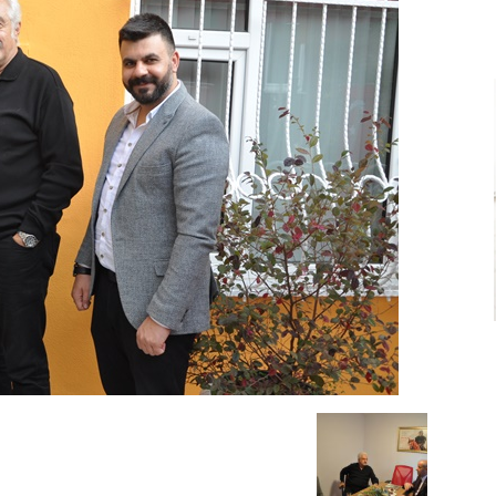
Ve
Sanayi
İş