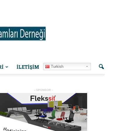
Rİ
İLETIŞIM
Turkish
- SPONSOR -