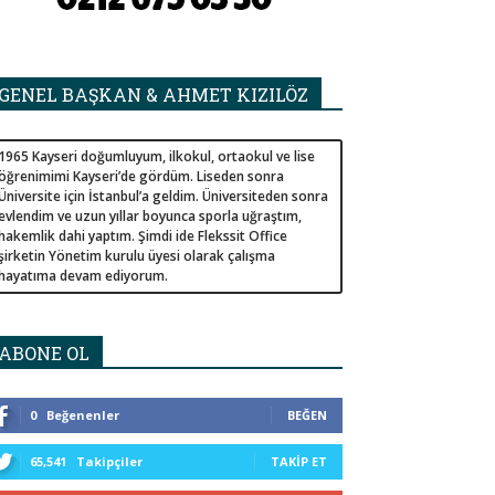
GENEL BAŞKAN & AHMET KIZILÖZ
1965 Kayseri doğumluyum, ilkokul, ortaokul ve lise
öğrenimimi Kayseri’de gördüm. Liseden sonra
Üniversite için İstanbul’a geldim. Üniversiteden sonra
evlendim ve uzun yıllar boyunca sporla uğraştım,
hakemlik dahi yaptım. Şimdi ide Flekssit Office
şirketin Yönetim kurulu üyesi olarak çalışma
hayatıma devam ediyorum.
ABONE OL
0
Beğenenler
BEĞEN
65,541
Takipçiler
TAKIP ET