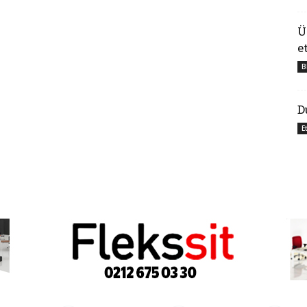
Ü
e
B
D
E