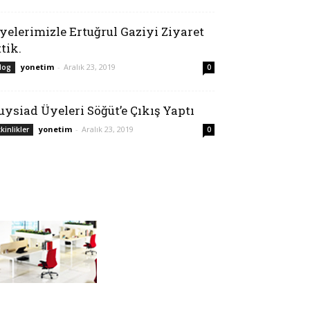
yelerimizle Ertuğrul Gaziyi Ziyaret
ttik.
yonetim
-
Aralık 23, 2019
log
0
uysiad Üyeleri Söğüt’e Çıkış Yaptı
yonetim
-
Aralık 23, 2019
tkinlikler
0