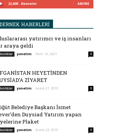
22,600
Aboneler
ABONE
DERNEK HABERLERİ
luslararası yatırımcı ve iş insanları
ir araya geldi
yonetim
-
Ekim 16, 2021
tkinlikler
0
FGANİSTAN HEYETİNDEN
UYSİAD’A ZİYARET
yonetim
-
Aralık 27, 2019
tkinlikler
0
öğüt Belediye Başkanı İsmet
ever’den Duysiad Yatırım yapan
yelerine Plaket
yonetim
-
Aralık 23, 2019
tkinlikler
0