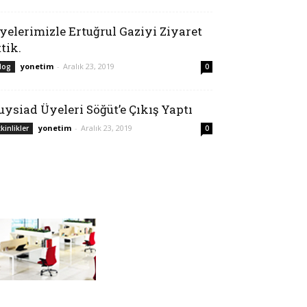
yelerimizle Ertuğrul Gaziyi Ziyaret
ttik.
yonetim
-
Aralık 23, 2019
log
0
uysiad Üyeleri Söğüt’e Çıkış Yaptı
yonetim
-
Aralık 23, 2019
tkinlikler
0