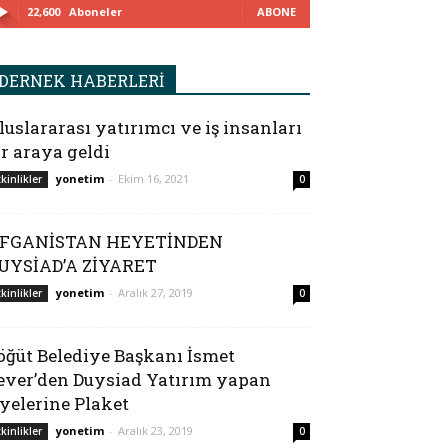
22,600
Aboneler
ABONE
DERNEK HABERLERİ
luslararası yatırımcı ve iş insanları
ir araya geldi
yonetim
-
Ekim 16, 2021
tkinlikler
0
FGANİSTAN HEYETİNDEN
UYSİAD’A ZİYARET
yonetim
-
Aralık 27, 2019
tkinlikler
0
öğüt Belediye Başkanı İsmet
ever’den Duysiad Yatırım yapan
yelerine Plaket
yonetim
-
Aralık 23, 2019
tkinlikler
0