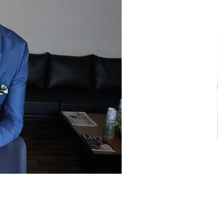
Ve
Sanayi
İş