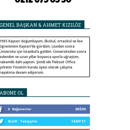
GENEL BAŞKAN & AHMET KIZILÖZ
1965 Kayseri doğumluyum, ilkokul, ortaokul ve lise
öğrenimimi Kayseri’de gördüm. Liseden sonra
Üniversite için İstanbul’a geldim. Üniversiteden sonra
evlendim ve uzun yıllar boyunca sporla uğraştım,
hakemlik dahi yaptım. Şimdi ide Flekssit Office
şirketin Yönetim kurulu üyesi olarak çalışma
hayatıma devam ediyorum.
ABONE OL
0
Beğenenler
BEĞEN
65,541
Takipçiler
TAKIP ET