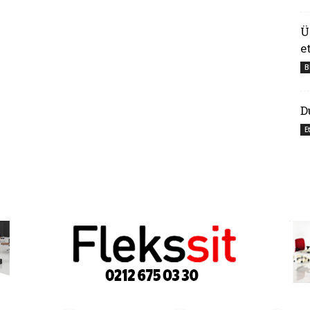
Ü
e
B
D
E