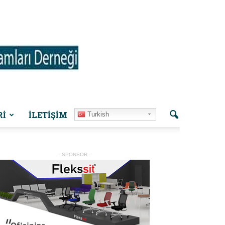
Rİ
İLETIŞIM
Turkish
- SPONSOR -