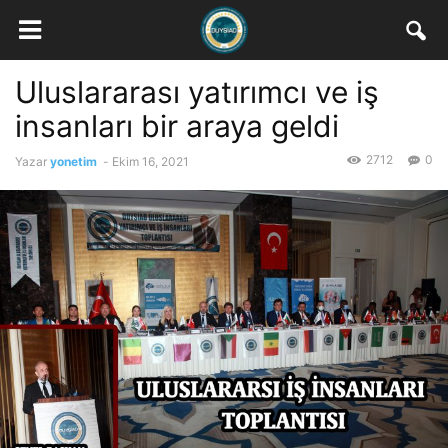
Uluslararası yatırımcı ve iş
insanları bir araya geldi
2712
0
Yazar
yonetim
-
Ekim 16, 2021