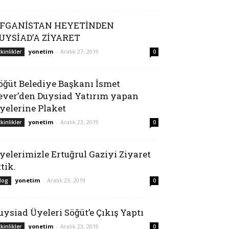
FGANİSTAN HEYETİNDEN
UYSİAD’A ZİYARET
yonetim
-
Aralık 27, 2019
tkinlikler
0
öğüt Belediye Başkanı İsmet
ever’den Duysiad Yatırım yapan
yelerine Plaket
yonetim
-
Aralık 23, 2019
tkinlikler
0
yelerimizle Ertuğrul Gaziyi Ziyaret
ttik.
yonetim
-
Aralık 23, 2019
log
0
uysiad Üyeleri Söğüt’e Çıkış Yaptı
yonetim
-
Aralık 23, 2019
tkinlikler
0