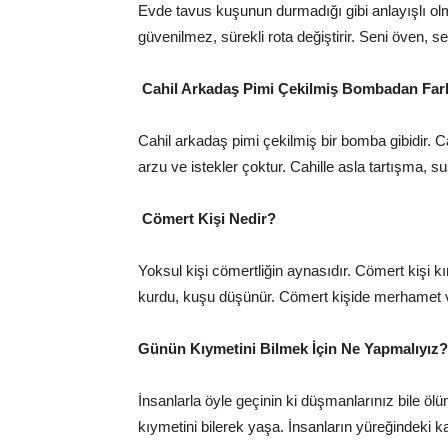
Evde tavus kuşunun durmadığı gibi anlayışlı o
güvenilmez, sürekli rota değiştirir. Seni öven,
Cahil Arkadaş Pimi Çekilmiş Bombadan Fark
Cahil arkadaş pimi çekilmiş bir bomba gibidir. Ca
arzu ve istekler çoktur. Cahille asla tartışma, s
Cömert Kişi Nedir?
Yoksul kişi cömertliğin aynasıdır. Cömert kişi kı
kurdu, kuşu düşünür. Cömert kişide merhamet v
Günün Kıymetini Bilmek İçin Ne Yapmalıyız?
İnsanlarla öyle geçinin ki düşmanlarınız bile ö
kıymetini bilerek yaşa. İnsanların yüreğindeki k