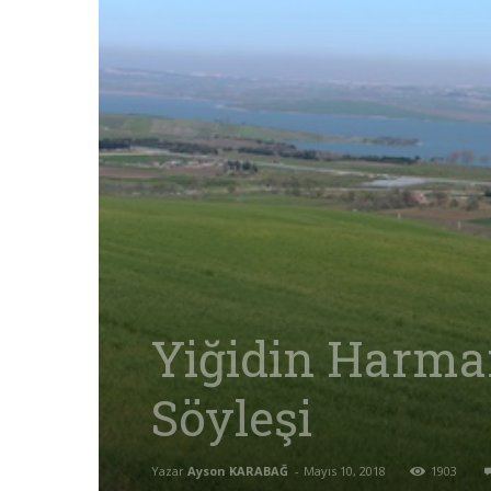
Yiğidin Harman
Söyleşi
Yazar
Ayson KARABAĞ
-
Mayıs 10, 2018
1903