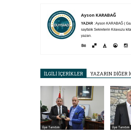
Ayson KARABAĞ
YAZAR
: Ayson KARABAĞ ( Gazet
sayfalık Sekreterin Kılavuzu kita
yazarı.
İLGİLİ İÇERİKLER
YAZARIN DİĞER İ
Üye Tanıtım
Üye Tanıtım