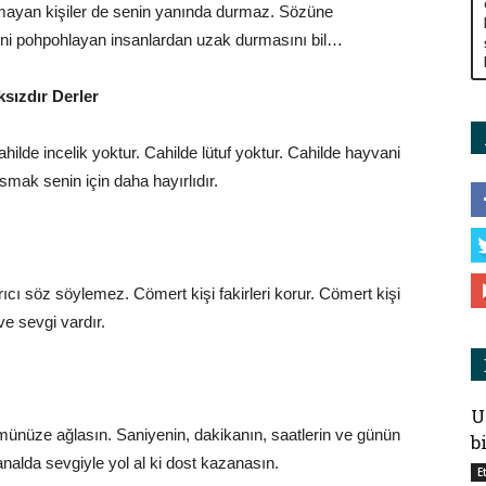
lmayan kişiler de senin yanında durmaz. Sözüne
 seni pohpohlayan insanlardan uzak durmasını bil…
sızdır Derler
hilde incelik yoktur. Cahilde lütuf yoktur. Cahilde hayvani
usmak senin için daha hayırlıdır.
rıcı söz söylemez. Cömert kişi fakirleri korur. Cömert kişi
e sevgi vardır.
U
lümünüze ağlasın. Saniyenin, dakikanın, saatlerin ve günün
b
analda sevgiyle yol al ki dost kazanasın.
E