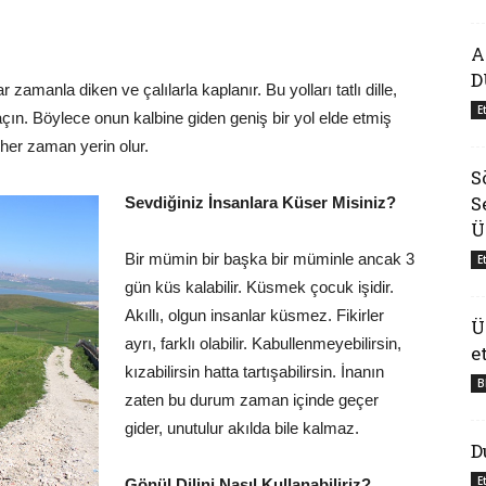
A
D
 zamanla diken ve çalılarla kaplanır. Bu yolları tatlı dille,
E
 açın. Böylece onun kalbine giden geniş bir yol elde etmiş
her zaman yerin olur.
S
S
Sevdiğiniz İnsanlara Küser Misiniz?
Ü
Bir mümin bir başka bir müminle ancak 3
E
gün küs kalabilir. Küsmek çocuk işidir.
Akıllı, olgun insanlar küsmez. Fikirler
Ü
ayrı, farklı olabilir. Kabullenmeyebilirsin,
e
kızabilirsin hatta tartışabilirsin. İnanın
B
zaten bu durum zaman içinde geçer
gider, unutulur akılda bile kalmaz.
D
E
Gönül Dilini Nasıl Kullanabiliriz?