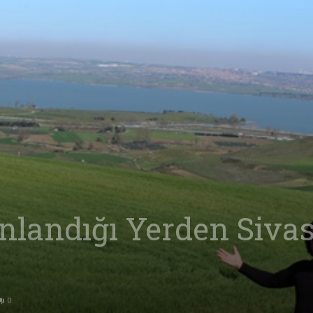
Ve
Sanayi
landığı Yerden Sivas
İş
0