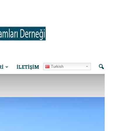
Rİ
İLETIŞIM
Turkish