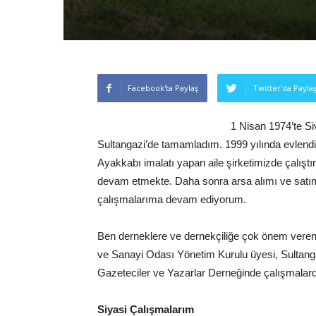
Facebook'ta Paylaş
Twitter'da Payla
1 Nisan 1974’te Si
Sultangazi’de tamamladım. 1999 yılında evlend
Ayakkabı imalatı yapan aile şirketimizde çalışt
devam etmekte. Daha sonra arsa alımı ve satı
çalışmalarıma devam ediyorum.
Ben derneklere ve dernekçiliğe çok önem veren 
ve Sanayi Odası Yönetim Kurulu üyesi, Sultang
Gazeteciler ve Yazarlar Derneğinde çalışmalar
Siyasi Çalışmalarım