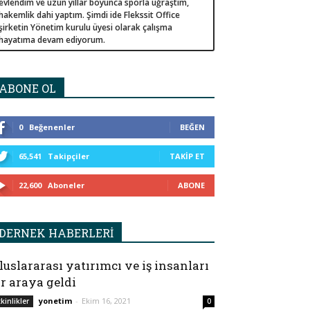
evlendim ve uzun yıllar boyunca sporla uğraştım,
hakemlik dahi yaptım. Şimdi ide Flekssit Office
şirketin Yönetim kurulu üyesi olarak çalışma
hayatıma devam ediyorum.
ABONE OL
0
Beğenenler
BEĞEN
65,541
Takipçiler
TAKIP ET
22,600
Aboneler
ABONE
DERNEK HABERLERİ
luslararası yatırımcı ve iş insanları
ir araya geldi
yonetim
-
Ekim 16, 2021
tkinlikler
0